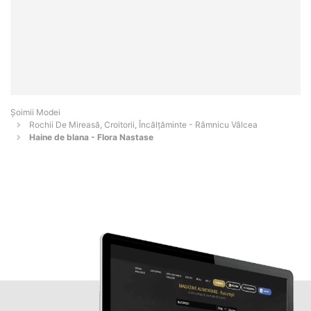
Șoimii Modei
Rochii De Mireasă, Croitorii, Încălțăminte - Râmnicu Vâlcea
Haine de blana - Flora Nastase