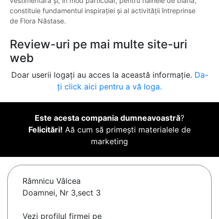
vestimentară și, în mod particular, pentru hainele de blană,
constituie fundamentul inspirației și al activității întreprinse
de Flora Năstase.
Review-uri pe mai multe site-uri
web
Doar userii logați au acces la această informație.
Da-
ți click aici pentru a vă loga.
Este acesta compania dumneavoastră
?
Felicitări!
Aă cum să primești materialele de
marketing
Râmnicu Vâlcea
Doamnei, Nr 3,sect 3
Vezi profilul firmei pe