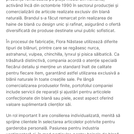
activând încă din octombrie 1990 în sectorul producției și
comercializării de articole realizate exclusiv din blană
naturală. Brandul s-a făcut remarcat prin realizarea de
haine de blană cu design unic și rafinat, asigurând o ofertă
diversificată de produse destinate unui public sofisticat.
În procesul de fabricație, Flora Năstase utilizează diferite
tipuri de blănuri, printre care se regăsesc nurca,
astrahanul, vulpea, chinchilla, lynxul și pisica sălbatică. Ca
trăsătură distinctivă, compania acordă o atenție specială
fiecărui detaliu și menține un standard înalt de calitate
pentru fiecare item, garantând astfel utilizarea exclusivă a
blănii naturale în toate creațiile sale. Pe lângă
comercializarea produselor finite, portofoliul companiei
include servicii de reparații și ajustări pentru articolele
confecționate din blană sau piele, acest aspect oferind
valoare suplimentară clienților săi.
Un rol important îl are consilierea individualizată, menită să
sprijine clientele în selectarea articolelor potrivite pentru
garderoba personală. Pasiunea pentru industria