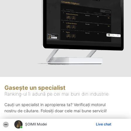
Gasește un specialist
Ranking-ul îi adună pe cei mai buni din industrie
Cauți un specialist in apropierea ta? Verificați motorul
nostru de căutare. Folosiți doar cele mai bune servicii!
ȘOIMII Modei
Live chat
Căutare