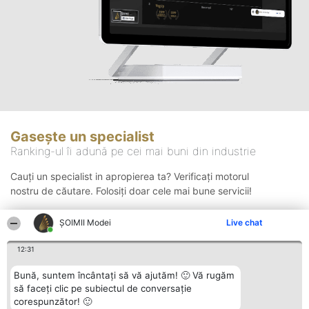
Gasește un specialist
Ranking-ul îi adună pe cei mai buni din industrie
Cauți un specialist in apropierea ta? Verificați motorul
nostru de căutare. Folosiți doar cele mai bune servicii!
ȘOIMII Modei
Live chat
Căutare
12:31
Bună, suntem încântați să vă ajutăm! 🙂 Vă rugăm
să faceți clic pe subiectul de conversație
corespunzător! 🙂