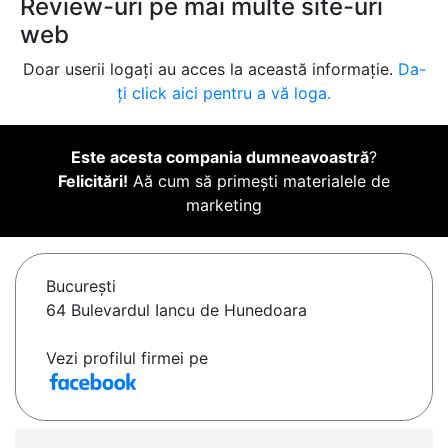
Review-uri pe mai multe site-uri
web
Doar userii logați au acces la această informație.
Da-
ți click aici pentru a vă loga.
Este acesta compania dumneavoastră
?
Felicitări!
Aă cum să primești materialele de
marketing
Bucureşti
64 Bulevardul Iancu de Hunedoara
Vezi profilul firmei pe