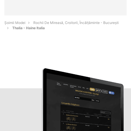
Șoimii Modei
Rochii De Mireasă, Croitorii, Încălțăminte - Bucureşti
Thalia - Haine Italia