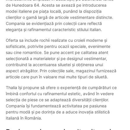
de Hunedoara 64. Acesta se axează pe introducerea
modei italiene pe piața locală, punând la dispoziția
clienților o gamă largă de articole vestimentare distincte.
Compania se evidențiază prin colecții care reflectă
eleganța și rafinamentul caracteristic stilului italian.
Oferta sa include rochii realizate cu croieli moderne și
sofisticate, potrivite pentru ocazii speciale, evenimente
sau cine romantice. Se pune accent pe calitatea atent
selecționată a materialelor și pe designul vestimentar,
contribuind la accentuarea siluetei și obținerea unui
aspect atrăgător. Prin colecțiile sale, magazinul furnizează
articole care pun în valoare mai multe tipuri de siluetă.
Thalia își propune să ofere o experiență de cumpărături ce
îmbină confortul cu rafinamentul estetic, având în vedere
selecția de piese ce se adaptează diversității clienților.
Compania își fundamentează activitatea pe pasiunea
pentru modă și pe dorința de a aduce inovația stilistică
italiană în România.