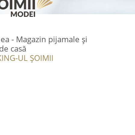
a - Magazin pijamale și
de casă
ING-UL ȘOIMII