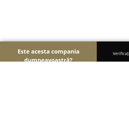
Este acesta compania
Verifica
dumneavoastră?
Șoimii Modei
Rochii De Mireasă, Croitorii, Încăl
Sofiaman Oradea - Magazin pijamal
casă