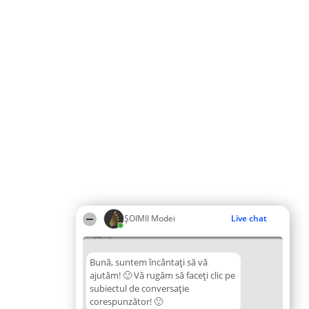
ȘOIMII Modei
Live chat
04:16
Bună, suntem încântați să vă
ajutăm! 🙂 Vă rugăm să faceți clic pe
subiectul de conversație
corespunzător! 🙂