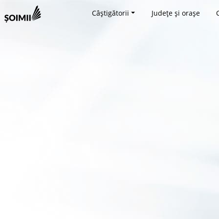
Câștigătorii
Județe și orașe