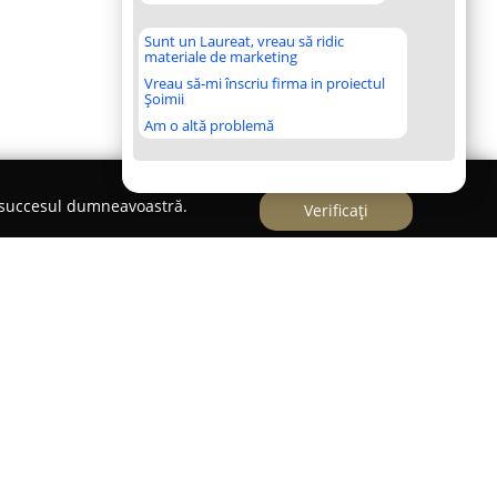
Sunt un Laureat, vreau să ridic
materiale de marketing
Vreau să-mi înscriu firma in proiectul
Șoimii
Am o altă problemă
e succesul dumneavoastră.
Verificați
ăcăminte de casă
a, în clădirea reprezentativă Palatul Rimanóczy,
noscut ca un punct de referință pentru
 hainelor de casă. Cu un parcurs de peste 25 de