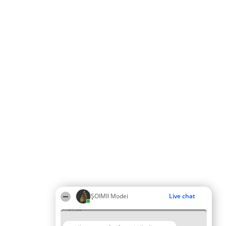
ȘOIMII Modei
Live chat
01:36