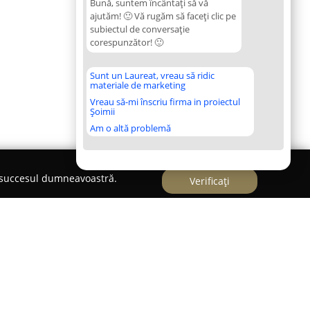
Bună, suntem încântați să vă
ajutăm! 🙂 Vă rugăm să faceți clic pe
subiectul de conversație
corespunzător! 🙂
Sunt un Laureat, vreau să ridic
materiale de marketing
Vreau să-mi înscriu firma in proiectul
Șoimii
Am o altă problemă
e succesul dumneavoastră.
Verificați