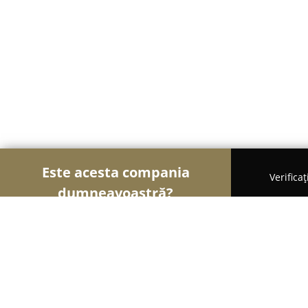
Este acesta compania
Verifica
dumneavoastră?
Șoimii Modei
Rochii De Mireasă, Croitorii, Încăl
Shopping Center