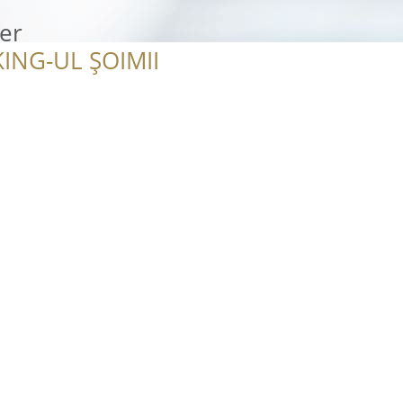
er
ING-UL ȘOIMII