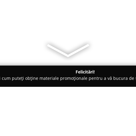
Felicitări!
ți cum puteți obține materiale promoționale pentru a vă bucura d
țăminte - Carei
Shopping Center