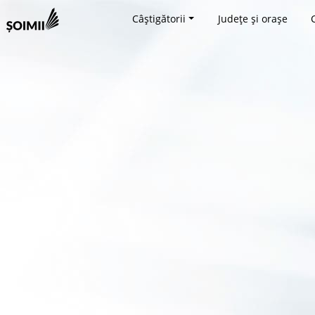
Câștigătorii
Județe și orașe