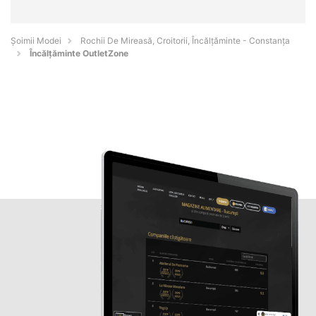
Șoimii Modei
Rochii De Mireasă, Croitorii, Încălțăminte - Constanţa
Încălțăminte OutletZone