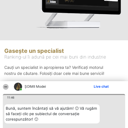
Gasește un specialist
Ranking-ul îi adună pe cei mai buni din industrie
Cauți un specialist in apropierea ta? Verificați motorul
nostru de căutare. Folosiți doar cele mai bune servicii!
ȘOIMII Modei
Live chat
Căutare
11:46
Bună, suntem încântați să vă ajutăm! 🙂 Vă rugăm
să faceți clic pe subiectul de conversație
corespunzător! 🙂