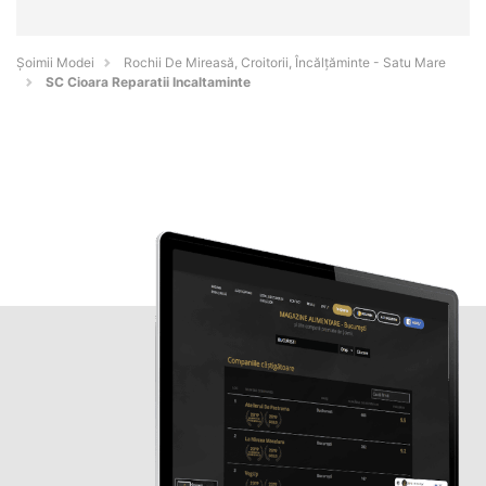
Șoimii Modei
Rochii De Mireasă, Croitorii, Încălțăminte - Satu Mare
SC Cioara Reparatii Incaltaminte