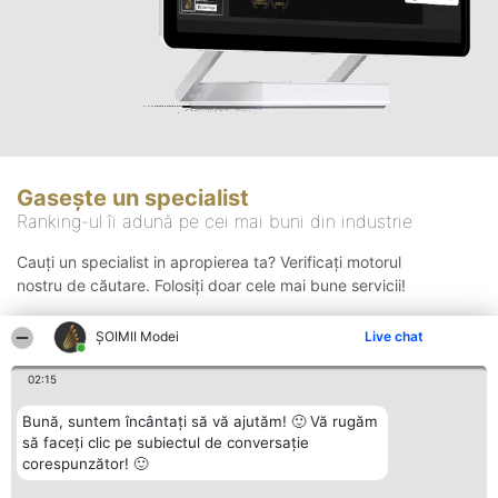
Gasește un specialist
Ranking-ul îi adună pe cei mai buni din industrie
Cauți un specialist in apropierea ta? Verificați motorul
nostru de căutare. Folosiți doar cele mai bune servicii!
ȘOIMII Modei
Live chat
Căutare
02:15
Bună, suntem încântați să vă ajutăm! 🙂 Vă rugăm
să faceți clic pe subiectul de conversație
corespunzător! 🙂