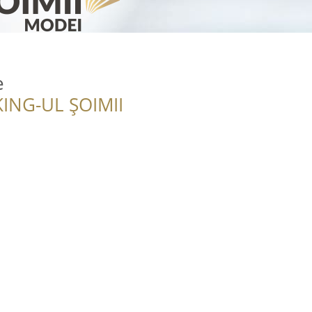
e
ING-UL ȘOIMII