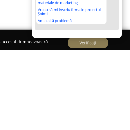
materiale de marketing
Vreau să-mi înscriu firma in proiectul
Șoimii
Am o altă problemă
e succesul dumneavoastră.
Verificați
ei, în municipiul Alba Iulia,
Royal Boutique Alba
ton valoros, concentrându-se pe susținerea
and a devenit un reper important pentru bărbații
 și stil rafinat în materie de vestimentație.
lectă de costume, cămăși, pantaloni,