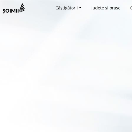
Câștigătorii
Județe și orașe