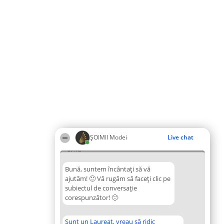
ȘOIMII Modei
Live chat
07:14
Bună, suntem încântați să vă
ajutăm! 🙂 Vă rugăm să faceți clic pe
subiectul de conversație
corespunzător! 🙂
Sunt un Laureat, vreau să ridic