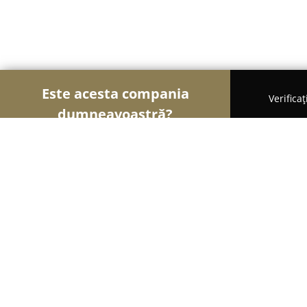
Este acesta compania
Verifica
dumneavoastră?
Șoimii Modei
Rochii De Mireasă, Croitorii, Încălț
Royal Boutique
8.7
(9)