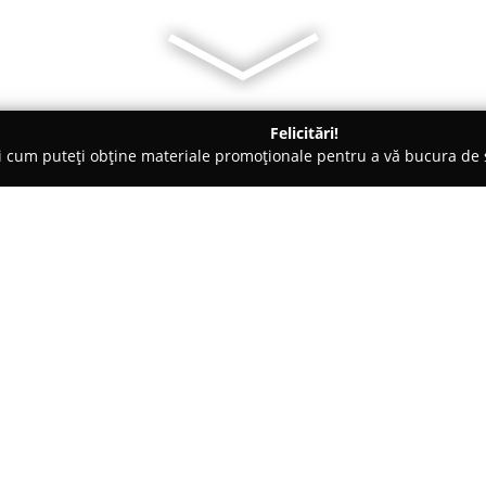
Felicitări!
ți cum puteți obține materiale promoționale pentru a vă bucura d
ăminte - Alba Iulia
Royal Boutique
Despre companie:
Amplasat în centrul Transilvani
Iulia
reprezintă un brand autoh
producătorilor locali. Acest br
interesați de calitate, varietate
Magazinul furnizează o gamă se