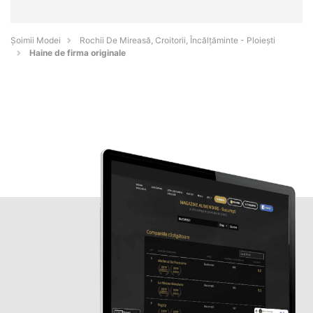
Șoimii Modei
Rochii De Mireasă, Croitorii, Încălțăminte - Ploieşti
Haine de firma originale