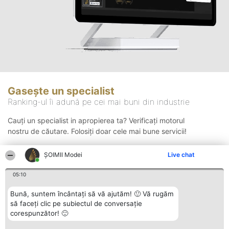
Gasește un specialist
Ranking-ul îi adună pe cei mai buni din industrie
Cauți un specialist in apropierea ta? Verificați motorul
nostru de căutare. Folosiți doar cele mai bune servicii!
ȘOIMII Modei
Live chat
Căutare
05:10
Bună, suntem încântați să vă ajutăm! 🙂 Vă rugăm
să faceți clic pe subiectul de conversație
corespunzător! 🙂