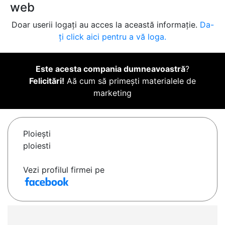
web
Doar userii logați au acces la această informație.
Da-
ți click aici pentru a vă loga.
Este acesta compania dumneavoastră
?
Felicitări!
Aă cum să primești materialele de
marketing
Ploieşti
ploiesti
Vezi profilul firmei pe