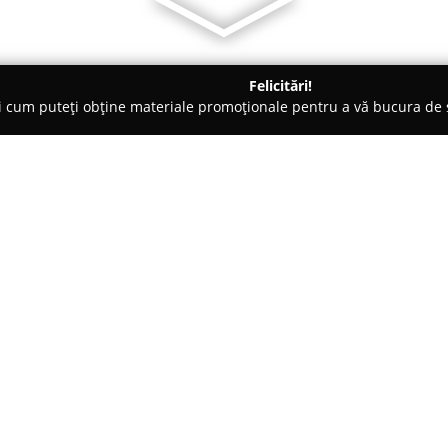
Felicitări!
ți cum puteți obține materiale promoționale pentru a vă bucura d
lțăminte - Babadag
PPT Preturi Pentru Tine
Despre companie:
Fondat în 2006,
PPT Preturi Pe
magazine specializată în furniz
segmentele familiei. Compania 
produselor la prețuri adaptate
Printre articolele oferite se re
vârstele, produse cosmetice, de
gospodăriei, ceea ce conferă po