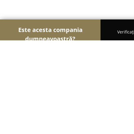
Este acesta compania
Verifica
dumneavoastră?
Șoimii Modei
Rochii De Mireasă, Croitorii, Încă
PPT Preturi Pentru Tine
8.2
(2504)
Babadag, Strada Republicii 88