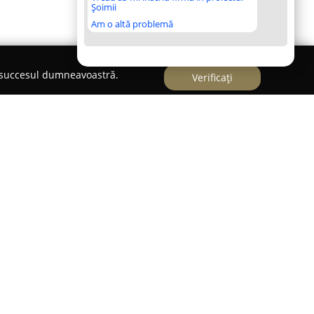
Șoimii
Am o altă problemă
e succesul dumneavoastră.
Verificați
ntru Tine
s-a afirmat în România ca o rețea de
area de opțiuni accesibile pentru toate
a construit un model bazat pe diversificarea
 unui public preocupat de gestionarea bugetului.
găsesc haine și încălțăminte potrivite pentru toate
tergenți, precum și articole destinate
rtofoliului o structură complexă, adaptată