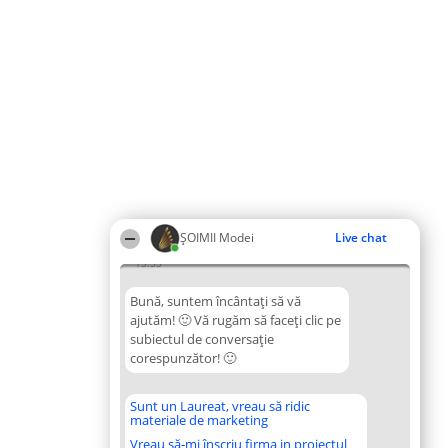
ȘOIMII Modei
Live chat
13:53
Bună, suntem încântați să vă
ajutăm! 🙂 Vă rugăm să faceți clic pe
subiectul de conversație
corespunzător! 🙂
Sunt un Laureat, vreau să ridic
materiale de marketing
Vreau să-mi înscriu firma in proiectul