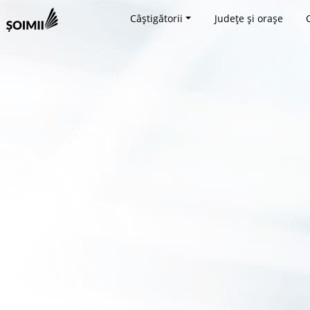
Câștigătorii
Județe și orașe