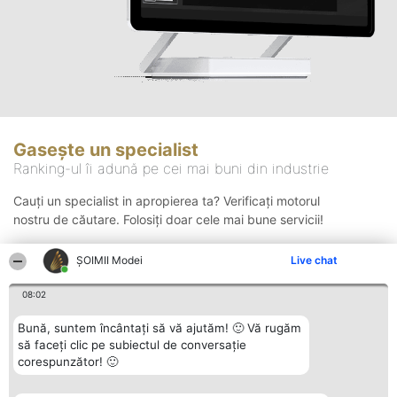
Gasește un specialist
Ranking-ul îi adună pe cei mai buni din industrie
Cauți un specialist in apropierea ta? Verificați motorul
nostru de căutare. Folosiți doar cele mai bune servicii!
ȘOIMII Modei
Live chat
Căutare
08:02
Bună, suntem încântați să vă ajutăm! 🙂 Vă rugăm
să faceți clic pe subiectul de conversație
corespunzător! 🙂