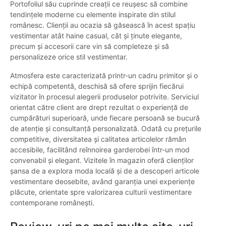
Portofoliul său cuprinde creații ce reușesc să combine
tendințele moderne cu elemente inspirate din stilul
românesc. Clienții au ocazia să găsească în acest spațiu
vestimentar atât haine casual, cât și ținute elegante,
precum și accesorii care vin să completeze și să
personalizeze orice stil vestimentar.
Atmosfera este caracterizată printr-un cadru primitor și o
echipă competentă, deschisă să ofere sprijin fiecărui
vizitator în procesul alegerii produselor potrivite. Serviciul
orientat către client are drept rezultat o experiență de
cumpărături superioară, unde fiecare persoană se bucură
de atenție și consultanță personalizată. Odată cu prețurile
competitive, diversitatea și calitatea articolelor rămân
accesibile, facilitând reînnoirea garderobei într-un mod
convenabil și elegant. Vizitele în magazin oferă clienților
șansa de a explora moda locală și de a descoperi articole
vestimentare deosebite, având garanția unei experiențe
plăcute, orientate spre valorizarea culturii vestimentare
contemporane românești.