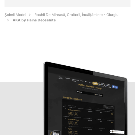
Șoimii Modei
Rochii De Mireasă, Croitorii, Încălțăminte - Giurgiu
AKA by Haine Deosebite