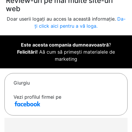
Review-uri pe mai multe site-uri
web
Doar userii logați au acces la această informație.
Da-
ți click aici pentru a vă loga.
Este acesta compania dumneavoastră
?
Felicitări!
Aă cum să primești materialele de
marketing
Giurgiu
Vezi profilul firmei pe