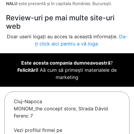
NALU
este prezentă și în capitala României, București.
Review-uri pe mai multe site-uri
web
Doar userii logați au acces la această informație.
Da-
ți click aici pentru a vă loga.
Este acesta compania dumneavoastră
?
Felicitări!
Aă cum să primești materialele de
marketing
Cluj-Napoca
MONOM_the concept store, Strada Dávid
Ferenc 7
Vezi profilul firmei pe