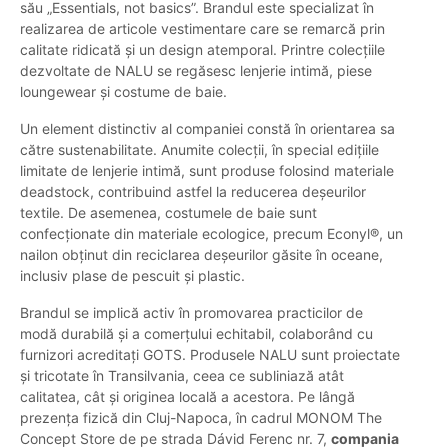
său „Essentials, not basics”. Brandul este specializat în
realizarea de articole vestimentare care se remarcă prin
calitate ridicată și un design atemporal. Printre colecțiile
dezvoltate de NALU se regăsesc lenjerie intimă, piese
loungewear și costume de baie.
Un element distinctiv al companiei constă în orientarea sa
către sustenabilitate. Anumite colecții, în special edițiile
limitate de lenjerie intimă, sunt produse folosind materiale
deadstock, contribuind astfel la reducerea deșeurilor
textile. De asemenea, costumele de baie sunt
confecționate din materiale ecologice, precum Econyl®, un
nailon obținut din reciclarea deșeurilor găsite în oceane,
inclusiv plase de pescuit și plastic.
Brandul se implică activ în promovarea practicilor de
modă durabilă și a comerțului echitabil, colaborând cu
furnizori acreditați GOTS. Produsele NALU sunt proiectate
și tricotate în Transilvania, ceea ce subliniază atât
calitatea, cât și originea locală a acestora. Pe lângă
prezența fizică din Cluj-Napoca, în cadrul MONOM The
Concept Store de pe strada Dávid Ferenc nr. 7,
compania