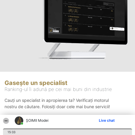
Gasește un specialist
Ranking-ul îi adună pe cei mai buni din industrie
Cauți un specialist in apropierea ta? Verificați motorul
nostru de căutare. Folosiți doar cele mai bune servicii!
ȘOIMII Modei
Live chat
Căutare
15:33