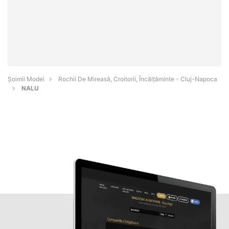
Șoimii Modei
Rochii De Mireasă, Croitorii, Încălțăminte - Cluj-Napoca
NALU