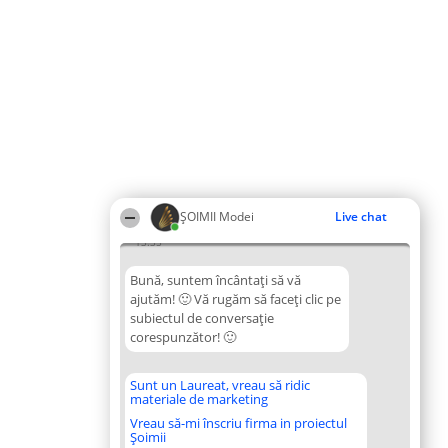
ȘOIMII Modei
Live chat
13:35
Bună, suntem încântați să vă
ajutăm! 🙂 Vă rugăm să faceți clic pe
subiectul de conversație
corespunzător! 🙂
Sunt un Laureat, vreau să ridic
materiale de marketing
Vreau să-mi înscriu firma in proiectul
Șoimii