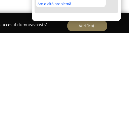
Am o altă problemă
e succesul dumneavoastră.
Verificați
zin de îmbrăcăminte în București, fiind
ată de articole vestimentare. Înființată în anul
tenția de a furniza o experiență fashion care să
nd un accent deosebit pe sustenabilitate. De-a
 devenit o echipă alcătuită din persoane
 menținerea unei atmosfere prietenoase și