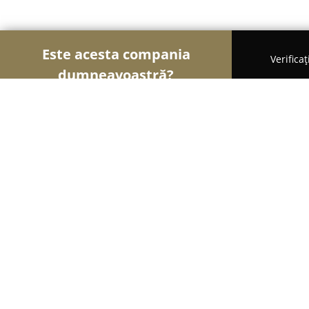
Este acesta compania
Verifica
dumneavoastră?
Șoimii Modei
Rochii De Mireasă, Croitorii, Încăl
Moda More
9.1
(20)
Bucureşti, Bulevarudul IC BRATIANU NR 38
Afișează numărul de telefon