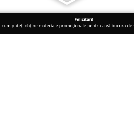
Felicitări!
ți cum puteți obține materiale promoționale pentru a vă bucura d
țăminte - Bucureşti
Moda More
Despre companie:
MODAMORE operează ca un maga
remarcat pentru selecția sa vari
2017, compania a debutat cu in
lege tradiția de inovație, punâ
lungul timpului,
MODAMORE
a
pasionate, concentrându-se pe
relaxante în magazin.