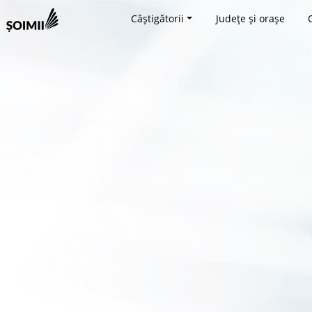
Câștigătorii
Județe și orașe