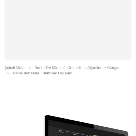
Șoimii Modei
Rochii De Mireasă, Croitorii, Încălțăminte - Giurgiu
Haine Bebeluși - Bumbac Organic