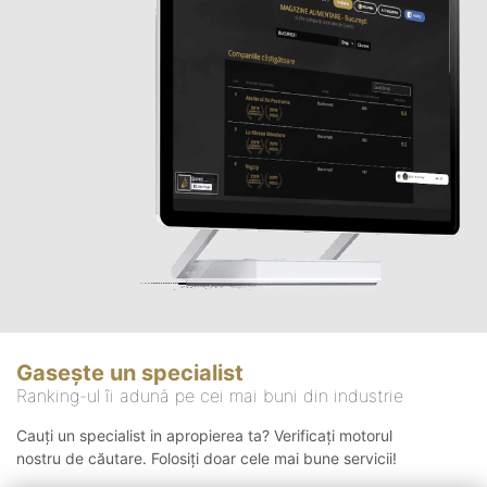
Gasește un specialist
Ranking-ul îi adună pe cei mai buni din industrie
Cauți un specialist in apropierea ta? Verificați motorul
nostru de căutare. Folosiți doar cele mai bune servicii!