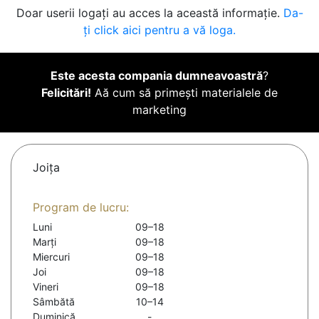
Doar userii logați au acces la această informație.
Da-
ți click aici pentru a vă loga.
Este acesta compania dumneavoastră
?
Felicitări!
Aă cum să primești materialele de
marketing
Joiţa
Program de lucru:
Luni
09–18
Marți
09–18
Miercuri
09–18
Joi
09–18
Vineri
09–18
Sâmbătă
10–14
Duminică
-