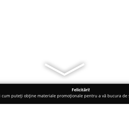
Felicitări!
ți cum puteți obține materiale promoționale pentru a vă bucura d
ăminte - Sibiu
Magazin Haine Londra