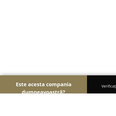
Este acesta compania
Verifica
dumneavoastră?
Șoimii Modei
Rochii De Mireasă, Croitorii, Încălț