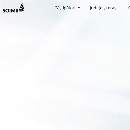
Câștigătorii
Județe și orașe