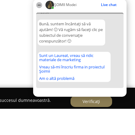
ȘOIMII Modei
Live chat
23:54
Bună, suntem încântați să vă
ajutăm! 🙂 Vă rugăm să faceți clic pe
subiectul de conversație
corespunzător! 🙂
Sunt un Laureat, vreau să ridic
materiale de marketing
Vreau să-mi înscriu firma in proiectul
Șoimii
Am o altă problemă
e succesul dumneavoastră.
Verificați