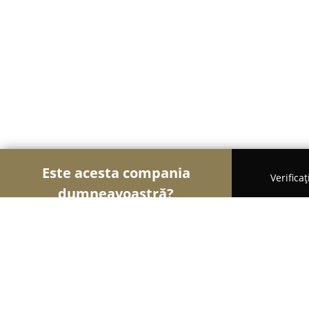
Este acesta compania
Verifica
dumneavoastră?
Șoimii Modei
Rochii De Mireasă, Croitorii, Încăl
Magazinul Adam și Eva