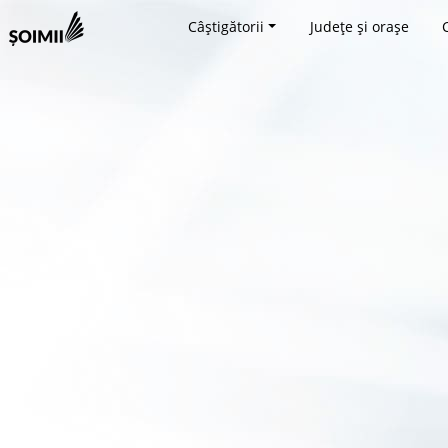
Câștigătorii
Județe și orașe