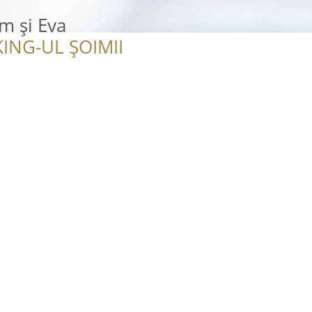
m și Eva
ING-UL ȘOIMII