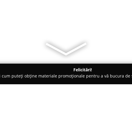
Felicitări!
ți cum puteți obține materiale promoționale pentru a vă bucura d
țăminte - Harghita
Magazinul Adam și Eva