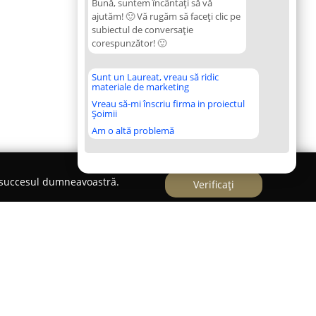
Bună, suntem încântați să vă
ajutăm! 🙂 Vă rugăm să faceți clic pe
subiectul de conversație
corespunzător! 🙂
Sunt un Laureat, vreau să ridic
materiale de marketing
Vreau să-mi înscriu firma in proiectul
Șoimii
Am o altă problemă
e succesul dumneavoastră.
Verificați