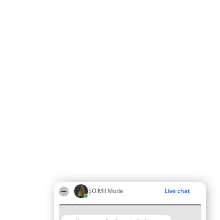
ȘOIMII Modei
Live chat
01:06