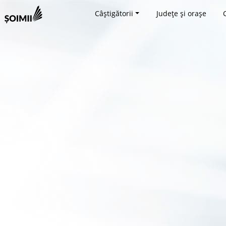
Câștigătorii
Județe și orașe