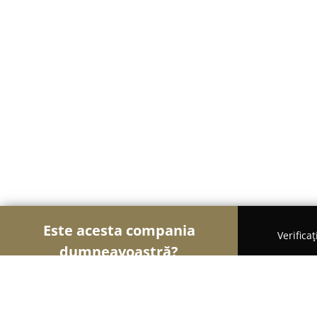
Este acesta compania
Verifica
dumneavoastră?
Șoimii Modei
Rochii De Mireasă, Croitorii, Încăl