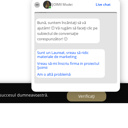
ȘOIMII Modei
Live chat
10:53
Bună, suntem încântați să vă
ajutăm! 🙂 Vă rugăm să faceți clic pe
subiectul de conversație
corespunzător! 🙂
Sunt un Laureat, vreau să ridic
materiale de marketing
Vreau să-mi înscriu firma in proiectul
Șoimii
Am o altă problemă
e succesul dumneavoastră.
Verificați