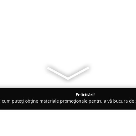
Felicitări!
ți cum puteți obține materiale promoționale pentru a vă bucura d
țăminte - Baia Mare
Incaltaminte Rfn Baia Mare