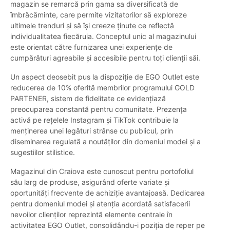
magazin se remarcă prin gama sa diversificată de
îmbrăcăminte, care permite vizitatorilor să exploreze
ultimele trenduri și să își creeze ținute ce reflectă
individualitatea fiecăruia. Conceptul unic al magazinului
este orientat către furnizarea unei experiențe de
cumpărături agreabile și accesibile pentru toți clienții săi.
Un aspect deosebit pus la dispoziție de EGO Outlet este
reducerea de 10% oferită membrilor programului GOLD
PARTENER, sistem de fidelitate ce evidențiază
preocuparea constantă pentru comunitate. Prezența
activă pe rețelele Instagram și TikTok contribuie la
menținerea unei legături strânse cu publicul, prin
diseminarea regulată a noutăților din domeniul modei și a
sugestiilor stilistice.
Magazinul din Craiova este cunoscut pentru portofoliul
său larg de produse, asigurând oferte variate și
oportunități frecvente de achiziție avantajoasă. Dedicarea
pentru domeniul modei și atenția acordată satisfacerii
nevoilor clienților reprezintă elemente centrale în
activitatea EGO Outlet, consolidându-i poziția de reper pe