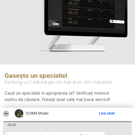
Gasește un specialist
Ranking-ul îi adună pe cei mai buni din industrie
Cauți un specialist in apropierea ta? Verificați motorul
nostru de căutare. Folosiți doar cele mai bune servicii!
ȘOIMII Modei
Live chat
Căutare
03:34