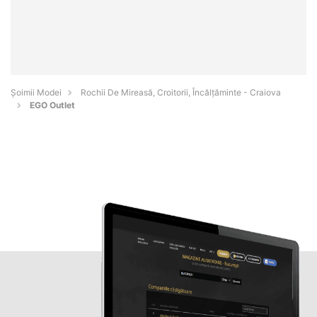
Șoimii Modei
Rochii De Mireasă, Croitorii, Încălțăminte - Craiova
EGO Outlet