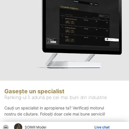
Gasește un specialist
Ranking-ul îi adună pe cei mai buni din industrie
Cauți un specialist in apropierea ta? Verificați motorul
nostru de căutare. Folosiți doar cele mai bune servicii!
ȘOIMII Modei
Live chat