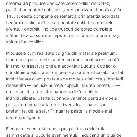
crearea de produse dedicate ceremoniilor de botez,
punând accent pe unicitate și personalizare. Localizată în
Titu, această companie se remarcă prin atenția acordată
fiecărui detaliu, având ca prioritate calitatea articolelor
oferite. Portofoliul include trusouri de botez complete,
alături de accesorii concepute pentru a marca primii pași
spirituali ai copiilor.
Produsele sunt realizate cu grijă din materiale premium,
fiind concepute pentru a oferi confort sporit și rezistență
în timp. O trăsătură cheie a activității Bucuria Copiilor o
constituie posibilitatea de personalizare a articolelor, astfel
încât fiecare client poate alege modele distincte și broderii
deosebite — inclusiv numele copilului și data botezului —
cu scopul de a transforma trusourile în amintiri
individualizate. Oferta cuprinde variante pentru ambele
genuri, cu opțiuni adaptate diverselor tematici sau
preferințe, de la seturi în nuanțe pastel la modele mai
sobre și elegante.
Fiecare element este conceput pentru a evidenția
semnificația și bucuria evenimentului, aducând un plus de