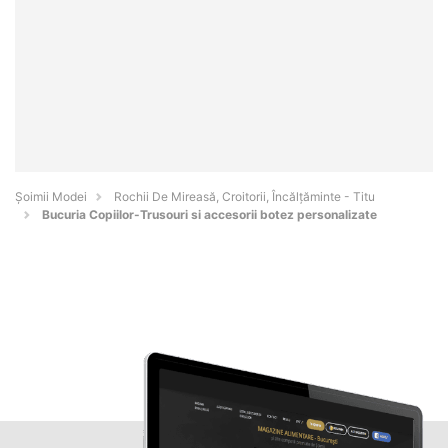
Șoimii Modei
Rochii De Mireasă, Croitorii, Încălțăminte - Titu
Bucuria Copiilor-Trusouri si accesorii botez personalizate