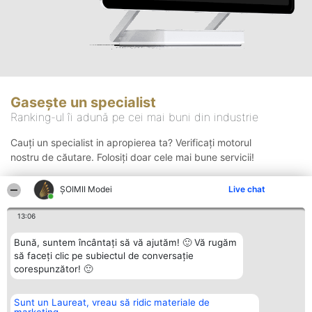
Gasește un specialist
Ranking-ul îi adună pe cei mai buni din industrie
Cauți un specialist in apropierea ta? Verificați motorul
nostru de căutare. Folosiți doar cele mai bune servicii!
ȘOIMII Modei
Live chat
Căutare
13:06
Bună, suntem încântați să vă ajutăm! 🙂 Vă rugăm
să faceți clic pe subiectul de conversație
corespunzător! 🙂
Sunt un Laureat, vreau să ridic materiale de
Organizator Ranking
Plebiscyt
Contact