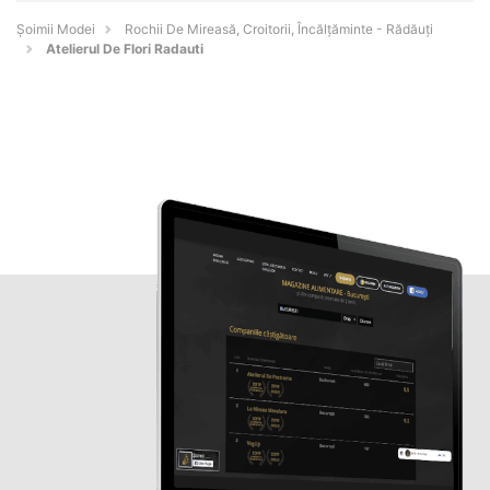
Șoimii Modei
Rochii De Mireasă, Croitorii, Încălțăminte - Rădăuţi
Atelierul De Flori Radauti