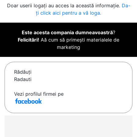
Doar userii logați au acces la această informație.
Da-
ți click aici pentru a vă loga.
Este acesta compania dumneavoastră
?
Felicitări!
Aă cum să primești materialele de
marketing
Rădăuţi
Radauti
Vezi profilul firmei pe