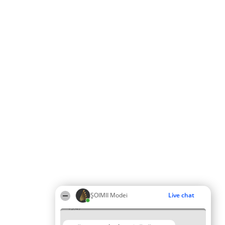
ȘOIMII Modei
Live chat
13:47