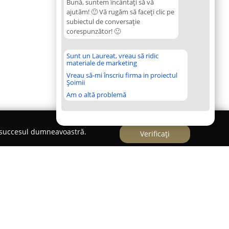
Bună, suntem încântați să vă
ajutăm! 🙂 Vă rugăm să faceți clic pe
subiectul de conversație
corespunzător! 🙂
Sunt un Laureat, vreau să ridic
materiale de marketing
Vreau să-mi înscriu firma in proiectul
Șoimii
Am o altă problemă
e succesul dumneavoastră.
Verificați