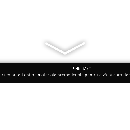
Felicitări!
ți cum puteți obține materiale promoționale pentru a vă bucura d
țăminte - Baia Mare
Lorra Fashion