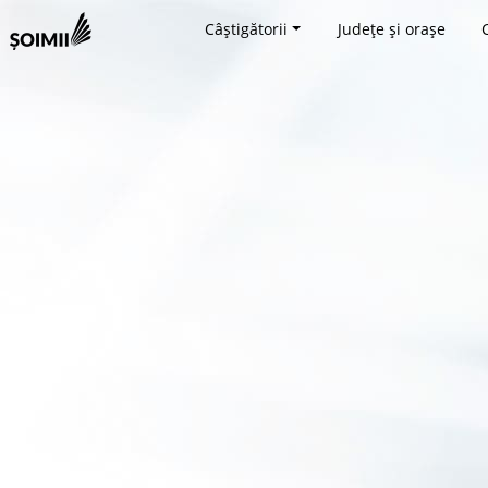
Câștigătorii
Județe și orașe