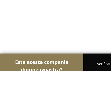
Este acesta compania
Verifica
dumneavoastră?
Șoimii Modei
Rochii De Mireasă, Croitorii, Încăl
Lorra Fashion