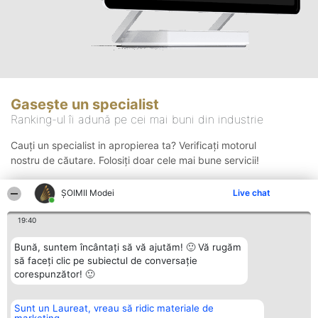
Gasește un specialist
Ranking-ul îi adună pe cei mai buni din industrie
Cauți un specialist in apropierea ta? Verificați motorul
nostru de căutare. Folosiți doar cele mai bune servicii!
ȘOIMII Modei
Live chat
Căutare
19:40
Bună, suntem încântați să vă ajutăm! 🙂 Vă rugăm
să faceți clic pe subiectul de conversație
corespunzător! 🙂
Sunt un Laureat, vreau să ridic materiale de
Organizator Ranking
Plebiscyt
Contact