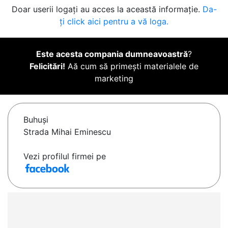
Doar userii logați au acces la această informație.
Da-
ți click aici pentru a vă loga.
Este acesta compania dumneavoastră
?
Felicitări!
Aă cum să primești materialele de
marketing
Buhuşi
Strada Mihai Eminescu
Vezi profilul firmei pe