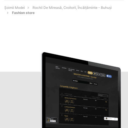
Șoimii Modei
Rochii De Mireasă, Croitorii, Încălțăminte - Buhuşi
Fashion store