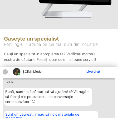
Gasește un specialist
Ranking-ul îi adună pe cei mai buni din industrie
Cauți un specialist in apropierea ta? Verificați motorul
nostru de căutare. Folosiți doar cele mai bune servicii!
ȘOIMII Modei
Live chat
Căutare
04:13
Bună, suntem încântați să vă ajutăm! 🙂 Vă rugăm
să faceți clic pe subiectul de conversație
corespunzător! 🙂
Sunt un Laureat, vreau să ridic materiale de
Organizator Ranking
Plebiscyt
Contact