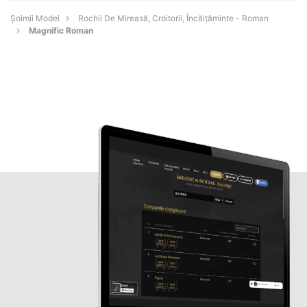
Șoimii Modei
Rochii De Mireasă, Croitorii, Încălțăminte - Roman
Magnific Roman