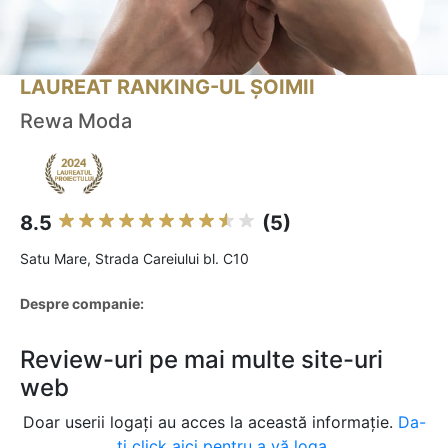
LAUREAT RANKING-UL ȘOIMII
Rewa Moda
8.5
(5)
Satu Mare, Strada Careiului bl. C10
Despre companie:
Review-uri pe mai multe site-uri
web
Doar userii logați au acces la această informație.
Da-
ți click aici pentru a vă loga.