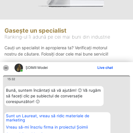
Gasește un specialist
Ranking-ul îi adună pe cei mai buni din industrie
Cauți un specialist in apropierea ta? Verificați motorul
nostru de căutare. Folosiți doar cele mai bune servicii!
ȘOIMII Modei
Live chat
Căutare
15:32
Bună, suntem încântați să vă ajutăm! 🙂 Vă rugăm
să faceți clic pe subiectul de conversație
corespunzător! 🙂
Sunt un Laureat, vreau să ridic materiale de
Organizator Ranking
Plebiscyt
Contact
marketing
BRIGHT SOLUTIONS BR SRL
Câștigătorii
Contact
Aleea Timisul De Sus 2 Bl. A30
Lista Tuturor
Vreau să-mi înscriu firma in proiectul Șoimii
Sc. A Et. 4 Ap. 13 Cod 061952
Laureaților