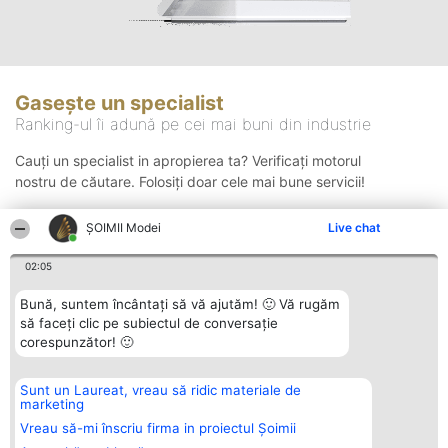
Gasește un specialist
Ranking-ul îi adună pe cei mai buni din industrie
Cauți un specialist in apropierea ta? Verificați motorul
nostru de căutare. Folosiți doar cele mai bune servicii!
ȘOIMII Modei
Live chat
Căutare
02:05
Bună, suntem încântați să vă ajutăm! 🙂 Vă rugăm
să faceți clic pe subiectul de conversație
corespunzător! 🙂
Sunt un Laureat, vreau să ridic materiale de
Organizator Ranking
Plebiscyt
Contact
marketing
BRIGHT SOLUTIONS BR SRL
Câștigătorii
Contact
Aleea Timisul De Sus 2 Bl. A30
Lista Tuturor
Vreau să-mi înscriu firma in proiectul Șoimii
Sc. A Et. 4 Ap. 13 Cod 061952
Laureaților