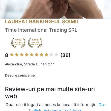
LAUREAT RANKING-UL ȘOIMII
Time International Trading SRL
8
(36)
Alexandria, Strada Dunării 277
Despre companie:
Review-uri pe mai multe site-uri
web
Doar userii logați au acces la această informație.
Da-
ți click aici pentru a vă loga.