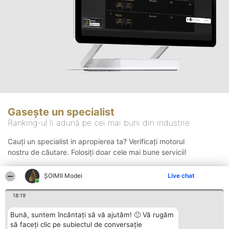
Gasește un specialist
Ranking-ul îi adună pe cei mai buni din industrie
Cauți un specialist in apropierea ta? Verificați motorul
nostru de căutare. Folosiți doar cele mai bune servicii!
ȘOIMII Modei
Live chat
Căutare
18:19
Bună, suntem încântați să vă ajutăm! 🙂 Vă rugăm
să faceți clic pe subiectul de conversație