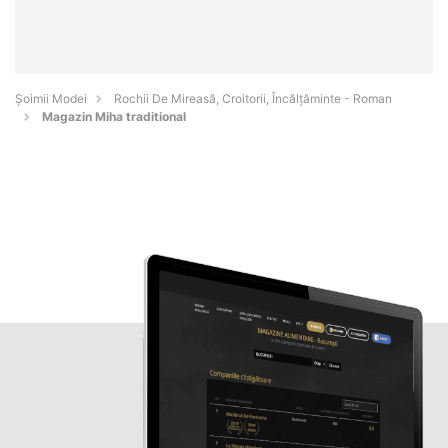
Șoimii Modei
Rochii De Mireasă, Croitorii, Încălțăminte - Roman
Magazin Miha traditional