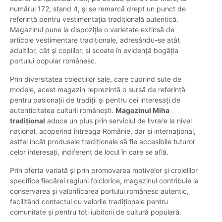
numărul 172, stand 4, și se remarcă drept un punct de
referință pentru vestimentația tradițională autentică.
Magazinul pune la dispoziție o varietate extinsă de
articole vestimentare tradiționale, adresându-se atât
adulților, cât și copiilor, și scoate în evidență bogăția
portului popular românesc.
Prin diversitatea colecțiilor sale, care cuprind sute de
modele, acest magazin reprezintă o sursă de referință
pentru pasionații de tradiții și pentru cei interesați de
autenticitatea culturii românești.
Magazinul Miha
tradițional
aduce un plus prin serviciul de livrare la nivel
național, acoperind întreaga Românie, dar și internațional,
astfel încât produsele tradiționale să fie accesibile tuturor
celor interesați, indiferent de locul în care se află.
Prin oferta variată și prin promovarea motivelor și croielilor
specifice fiecărei regiuni folclorice, magazinul contribuie la
conservarea și valorificarea portului românesc autentic,
facilitând contactul cu valorile tradiționale pentru
comunitate și pentru toți iubitorii de cultură populară.