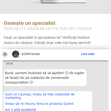
Gasește un specialist
Ranking-ul îi adună pe cei mai buni din industrie
Cauți un specialist in apropierea ta? Verificați motorul
nostru de căutare. Folosiți doar cele mai bune servicii!
ȘOIMII Modei
Live chat
Căutare
03:19
Bună, suntem încântați să vă ajutăm! 🙂 Vă rugăm
să faceți clic pe subiectul de conversație
corespunzător! 🙂
Sunt un Laureat, vreau să ridic materiale de
Organizator Ranking
Plebiscyt
Contact
marketing
BRIGHT SOLUTIONS BR SRL
Câștigătorii
Contact
Aleea Timisul De Sus 2 Bl. A30
Lista Tuturor
Vreau să-mi înscriu firma in proiectul Șoimii
Sc. A Et. 4 Ap. 13 Cod 061952
Laureaților
Am o altă problemă
București
Reguli