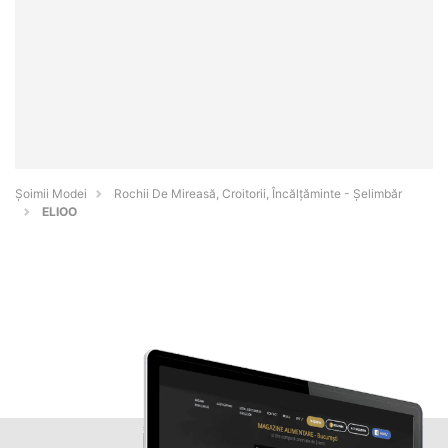
Șoimii Modei
Rochii De Mireasă, Croitorii, Încălțăminte - Şelimbăr
ELIOO