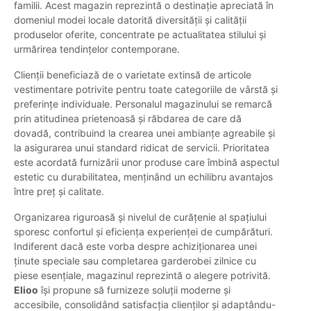
familii. Acest magazin reprezintă o destinație apreciată în
domeniul modei locale datorită diversității și calității
produselor oferite, concentrate pe actualitatea stilului și
urmărirea tendințelor contemporane.
Clienții beneficiază de o varietate extinsă de articole
vestimentare potrivite pentru toate categoriile de vârstă și
preferințe individuale. Personalul magazinului se remarcă
prin atitudinea prietenoasă și răbdarea de care dă
dovadă, contribuind la crearea unei ambianțe agreabile și
la asigurarea unui standard ridicat de servicii. Prioritatea
este acordată furnizării unor produse care îmbină aspectul
estetic cu durabilitatea, menținând un echilibru avantajos
între preț și calitate.
Organizarea riguroasă și nivelul de curățenie al spațiului
sporesc confortul și eficiența experienței de cumpărături.
Indiferent dacă este vorba despre achiziționarea unei
ținute speciale sau completarea garderobei zilnice cu
piese esențiale, magazinul reprezintă o alegere potrivită.
Elioo
își propune să furnizeze soluții moderne și
accesibile, consolidând satisfacția clienților și adaptându-