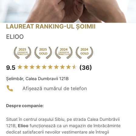
LAUREAT RANKING-UL ȘOIMII
ELIOO
9.5
(36)
Şelimbăr, Calea Dumbravii 121B
Afișează numărul de telefon
Despre companie:
Situat în centrul orașului Sibiu, pe strada Calea Dumbrăvii
121B,
Elioo
funcționează ca un magazin de îmbrăcăminte
dedicat satisfacerii nevoilor vestimentare ale întregii