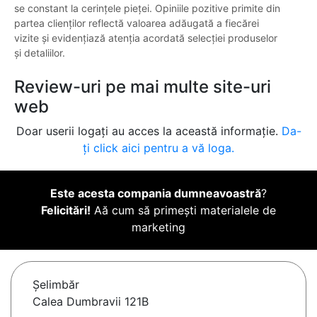
se constant la cerințele pieței. Opiniile pozitive primite din
partea clienților reflectă valoarea adăugată a fiecărei
vizite și evidențiază atenția acordată selecției produselor
și detaliilor.
Review-uri pe mai multe site-uri
web
Doar userii logați au acces la această informație.
Da-
ți click aici pentru a vă loga.
Este acesta compania dumneavoastră
?
Felicitări!
Aă cum să primești materialele de
marketing
Şelimbăr
Calea Dumbravii 121B