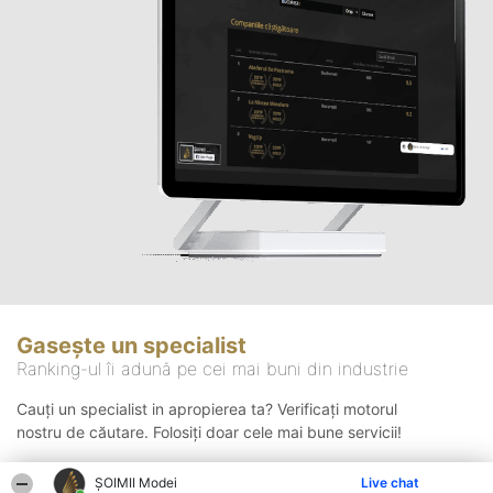
Gasește un specialist
Ranking-ul îi adună pe cei mai buni din industrie
Cauți un specialist in apropierea ta? Verificați motorul
nostru de căutare. Folosiți doar cele mai bune servicii!
ȘOIMII Modei
Live chat