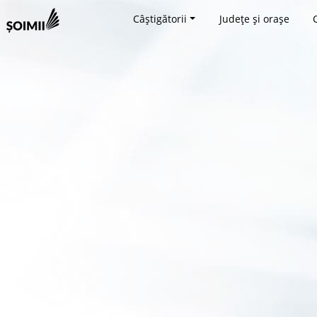
Câștigătorii
Județe și orașe