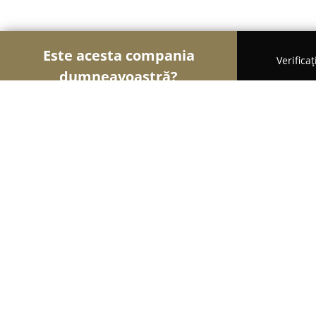
Este acesta compania
Verifica
dumneavoastră?
Șoimii Modei
Rochii De Mireasă, Croitorii, Încăl
DON PIO HOME
9.2
(491)
Baia Mare, Bd. Bucuresti, 24