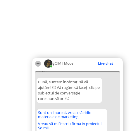
ȘOIMII Modei
Live chat
03:00
Bună, suntem încântați să vă
ajutăm! 🙂 Vă rugăm să faceți clic pe
subiectul de conversație
corespunzător! 🙂
Sunt un Laureat, vreau să ridic
materiale de marketing
Vreau să-mi înscriu firma in proiectul
Șoimii