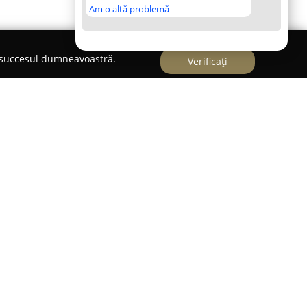
Am o altă problemă
e succesul dumneavoastră.
Verificați
ai I nr. 24, în centrul municipiului Baia Mare,
 un reper în domeniul modei masculine din
lizată în comercializarea unei game extinse de
inte și accesorii dedicate bărbaților care
inamentul. Oferta companiei cuprinde de la
cvate pentru evenimente elegante, întâlniri de
ă la articole casual, alese pentru confortul și