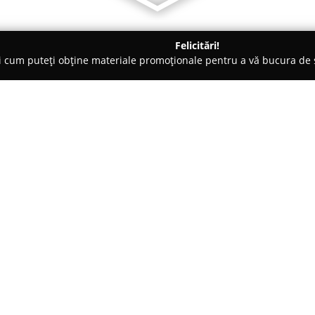
Felicitări!
ți cum puteți obține materiale promoționale pentru a vă bucura d
țăminte - Baia Mare
DON PIO HOME
Despre companie:
Situat pe Bulevardul Regele Mih
Don Pio
este recunoscut drept
România. Compania este specia
articole vestimentare, încălțăm
Arată mai multe >>
apreciază stilul modern și raf
costume cu croieli precise, ade
afaceri sau ocazii speciale, pân
flexibilitatea de zi cu zi.