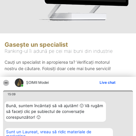
Gasește un specialist
Ranking-ul îi adună pe cei mai buni din industrie
Cauți un specialist in apropierea ta? Verificați motorul
nostru de căutare. Folosiți doar cele mai bune servicii!
ȘOIMII Modei
Live chat
Căutare
15:09
Bună, suntem încântați să vă ajutăm! 🙂 Vă rugăm
să faceți clic pe subiectul de conversație
corespunzător! 🙂
Sunt un Laureat, vreau să ridic materiale de
Organizator Ranking
Plebiscyt
Contact