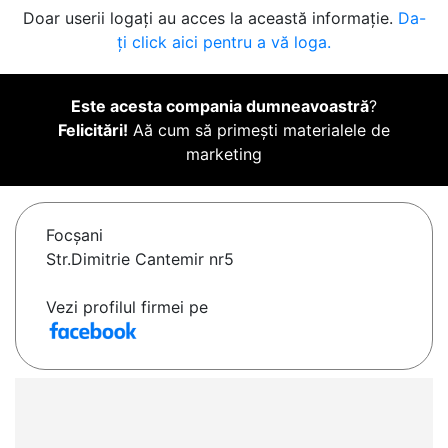
Doar userii logați au acces la această informație.
Da-
ți click aici pentru a vă loga.
Este acesta compania dumneavoastră
?
Felicitări!
Aă cum să primești materialele de
marketing
Focşani
Str.Dimitrie Cantemir nr5
Vezi profilul firmei pe