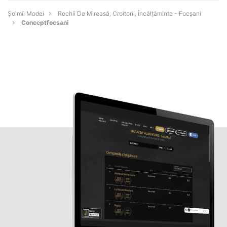
Șoimii Modei
Rochii De Mireasă, Croitorii, Încălțăminte - Focşani
Conceptfocsani