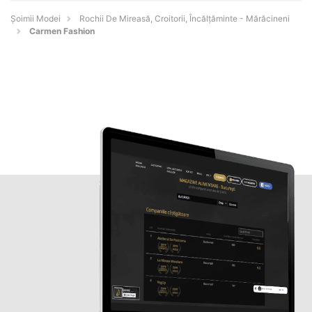
Șoimii Modei
Rochii De Mireasă, Croitorii, Încălțăminte - Mărăcineni
Carmen Fashion