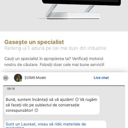
Gasește un specialist
Ranking-ul îi adună pe cei mai buni din industrie
Cauți un specialist in apropierea ta? Verificați motorul
nostru de căutare. Folosiți doar cele mai bune servicii!
ȘOIMII Modei
Live chat
Căutare
09:19
Bună, suntem încântați să vă ajutăm! 🙂 Vă rugăm
să faceți clic pe subiectul de conversație
corespunzător! 🙂
Sunt un Laureat, vreau să ridic materiale de
Organizator Ranking
Plebiscyt
Contact