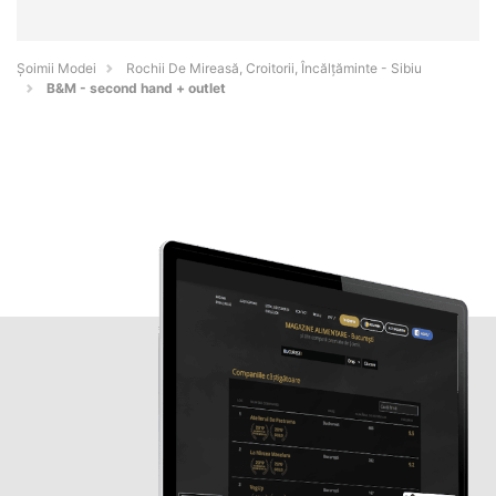
Șoimii Modei
Rochii De Mireasă, Croitorii, Încălțăminte - Sibiu
B&M - second hand + outlet