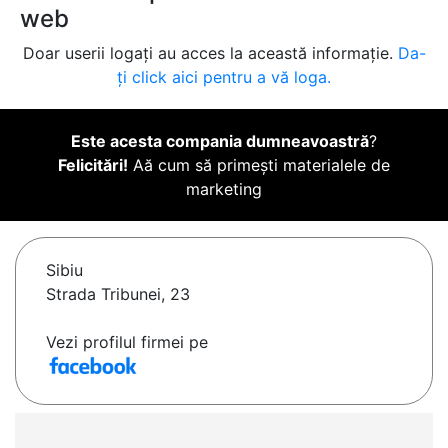
web
Doar userii logați au acces la această informație.
Da-
ți click aici pentru a vă loga.
Este acesta compania dumneavoastră
?
Felicitări!
Aă cum să primești materialele de
marketing
Sibiu
Strada Tribunei, 23
Vezi profilul firmei pe