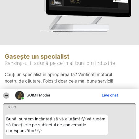
Gasește un specialist
Ranking-ul îi adună pe cei mai buni din industrie
Cauți un specialist in apropierea ta? Verificați motorul
nostru de căutare. Folosiți doar cele mai bune servicii!
ȘOIMII Modei
Live chat
Căutare
08:52
Bună, suntem încântați să vă ajutăm! 🙂 Vă rugăm
să faceți clic pe subiectul de conversație
corespunzător! 🙂