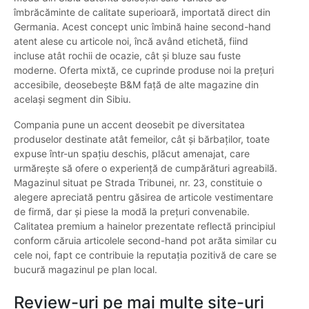
îmbrăcăminte de calitate superioară, importată direct din
Germania. Acest concept unic îmbină haine second-hand
atent alese cu articole noi, încă având etichetă, fiind
incluse atât rochii de ocazie, cât și bluze sau fuste
moderne. Oferta mixtă, ce cuprinde produse noi la prețuri
accesibile, deosebește B&M față de alte magazine din
același segment din Sibiu.
Compania pune un accent deosebit pe diversitatea
produselor destinate atât femeilor, cât și bărbaților, toate
expuse într-un spațiu deschis, plăcut amenajat, care
urmărește să ofere o experiență de cumpărături agreabilă.
Magazinul situat pe Strada Tribunei, nr. 23, constituie o
alegere apreciată pentru găsirea de articole vestimentare
de firmă, dar și piese la modă la prețuri convenabile.
Calitatea premium a hainelor prezentate reflectă principiul
conform căruia articolele second-hand pot arăta similar cu
cele noi, fapt ce contribuie la reputația pozitivă de care se
bucură magazinul pe plan local.
Review-uri pe mai multe site-uri