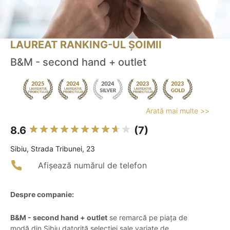
LAUREAT RANKING-UL ȘOIMII
B&M - second hand + outlet
Arată mai multe >>
8.6
(7)
Sibiu, Strada Tribunei, 23
Afișează numărul de telefon
Despre companie:
B&M - second hand + outlet
se remarcă pe piața de
modă din Sibiu datorită selecției sale variate de