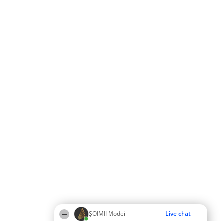
ȘOIMII Modei
Live chat