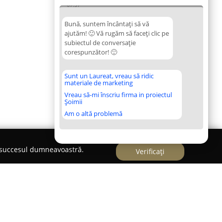
07:57
Bună, suntem încântați să vă
ajutăm! 🙂 Vă rugăm să faceți clic pe
subiectul de conversație
corespunzător! 🙂
Sunt un Laureat, vreau să ridic
materiale de marketing
Vreau să-mi înscriu firma in proiectul
Șoimii
Am o altă problemă
e succesul dumneavoastră.
Verificați