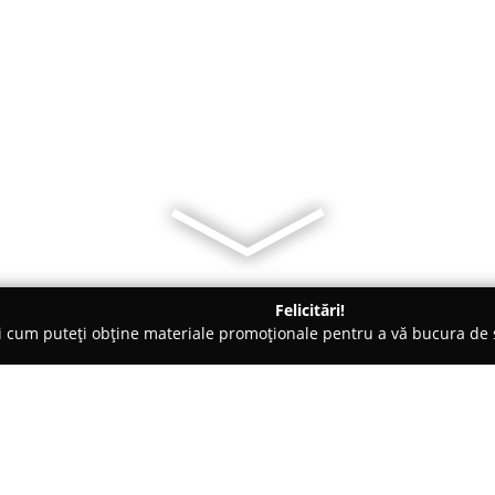
Felicitări!
ți cum puteți obține materiale promoționale pentru a vă bucura d
ăminte - Ploieşti
Steam Raiders stories