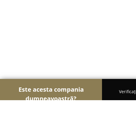
Este acesta compania
Verifica
dumneavoastră?
Șoimii Modei
Rochii De Mireasă, Croitorii, Încălț