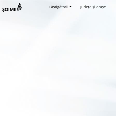
Câștigătorii
Județe și orașe