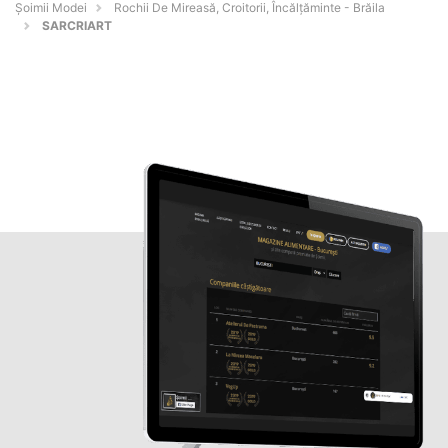
Șoimii Modei
Rochii De Mireasă, Croitorii, Încălțăminte - Brăila
SARCRIART