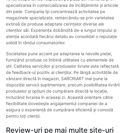
specializarea în comercializarea de încălțăminte și articole
din piele. Compania își concentrează activitatea pe
magazinele specializate, remarcându-se prin varietatea
extinsă de produse adaptate cerințelor diverse ale
clienților săi. Experiența dobândită de-a lungul timpului și
atenția acordată fiecărui detaliu au consolidat o reputație
solidă în rândul consumatorilor.
Societatea pune accent pe adaptarea la nevoile pieței,
furnizând produse ce îmbină utilitatea cu elementele de
stil. Calitatea serviciilor și produselor livrate este reflectată
de feedback-ul pozitiv al clienților. Pe lângă activitățile de
vânzare directă în magazin, SARCRIART mai pune la
dispoziție servicii suplimentare, precum posibilitatea livrării
produselor și opțiuni de cumpărare directă la locație,
incluzând livrarea în aceeași zi. Această orientare către
flexibilitate dovedește angajamentul companiei de a
asigura o experiență de cumpărare eficientă și comodă
pentru toți clienții.
Review-uri pe mai multe site-uri