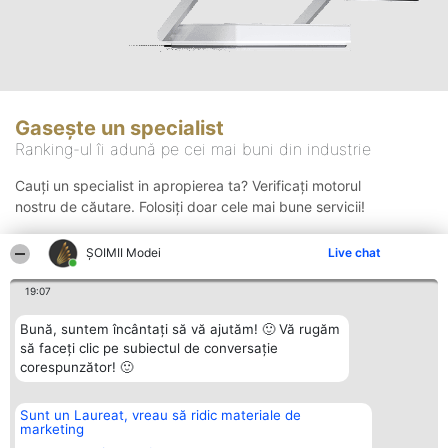
Gasește un specialist
Ranking-ul îi adună pe cei mai buni din industrie
Cauți un specialist in apropierea ta? Verificați motorul
nostru de căutare. Folosiți doar cele mai bune servicii!
ȘOIMII Modei
Live chat
Căutare
19:07
Bună, suntem încântați să vă ajutăm! 🙂 Vă rugăm
să faceți clic pe subiectul de conversație
corespunzător! 🙂
Sunt un Laureat, vreau să ridic materiale de
Organizator Ranking
Plebiscyt
Contact
marketing
BRIGHT SOLUTIONS BR SRL
Câștigătorii
Contact
Aleea Timisul De Sus 2 Bl. A30
Lista Tuturor