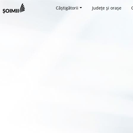
Câștigătorii
Județe și orașe