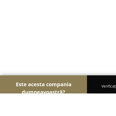
Este acesta compania
Verifica
dumneavoastră?
Șoimii Modei
Rochii De Mireasă, Croitorii, Încălț