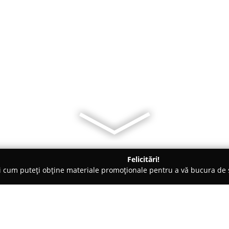
Felicitări!
ți cum puteți obține materiale promoționale pentru a vă bucura d
ăminte - Galaţi
Monsas