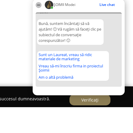
ȘOIMII Modei
Live chat
20:49
Bună, suntem încântați să vă
ajutăm! 🙂 Vă rugăm să faceți clic pe
subiectul de conversație
corespunzător! 🙂
Sunt un Laureat, vreau să ridic
materiale de marketing
Vreau să-mi înscriu firma in proiectul
Șoimii
Am o altă problemă
e succesul dumneavoastră.
Verificați