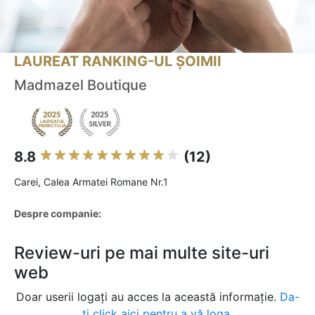
LAUREAT RANKING-UL ȘOIMII
Madmazel Boutique
8.8
(12)
Carei, Calea Armatei Romane Nr.1
Despre companie:
Review-uri pe mai multe site-uri
web
Doar userii logați au acces la această informație.
Da-
ți click aici pentru a vă loga.