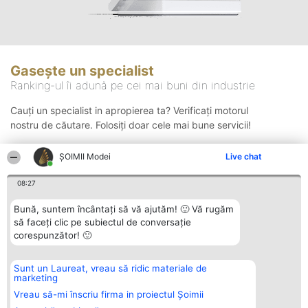
Gasește un specialist
Ranking-ul îi adună pe cei mai buni din industrie
Cauți un specialist in apropierea ta? Verificați motorul
nostru de căutare. Folosiți doar cele mai bune servicii!
ȘOIMII Modei
Live chat
Căutare
08:27
Bună, suntem încântați să vă ajutăm! 🙂 Vă rugăm
să faceți clic pe subiectul de conversație
corespunzător! 🙂
Sunt un Laureat, vreau să ridic materiale de
Organizator Ranking
Plebiscyt
Contact
marketing
BRIGHT SOLUTIONS BR SRL
Câștigătorii
Contact
Aleea Timisul De Sus 2 Bl. A30
Lista Tuturor
Vreau să-mi înscriu firma in proiectul Șoimii
Sc. A Et. 4 Ap. 13 Cod 061952
Laureaților