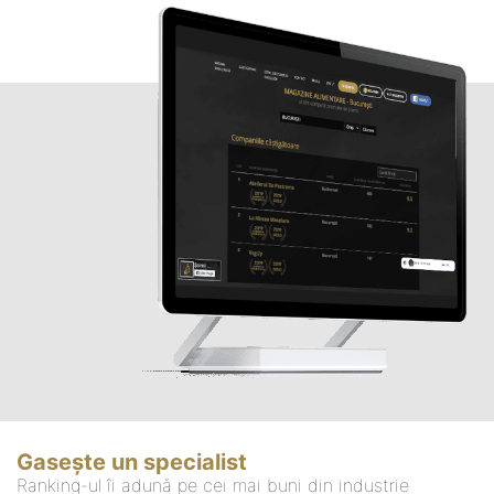
Gasește un specialist
Ranking-ul îi adună pe cei mai buni din industrie