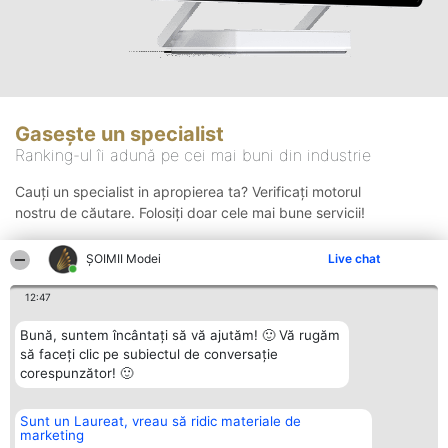
Gasește un specialist
Ranking-ul îi adună pe cei mai buni din industrie
Cauți un specialist in apropierea ta? Verificați motorul
nostru de căutare. Folosiți doar cele mai bune servicii!
ȘOIMII Modei
Live chat
Căutare
12:47
Bună, suntem încântați să vă ajutăm! 🙂 Vă rugăm
să faceți clic pe subiectul de conversație
corespunzător! 🙂
Sunt un Laureat, vreau să ridic materiale de
Organizator Ranking
Plebiscyt
Contact
marketing
BRIGHT SOLUTIONS BR SRL
Câștigătorii
Contact