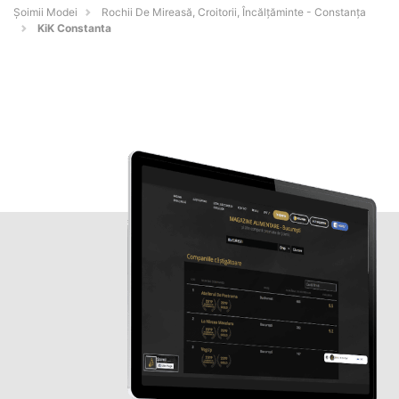
Șoimii Modei
Rochii De Mireasă, Croitorii, Încălțăminte - Constanţa
KiK Constanta