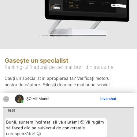
Gasește un specialist
Ranking-ul îi adună pe cei mai buni din industrie
Cauți un specialist in apropierea ta? Verificați motorul
nostru de căutare. Folosiți doar cele mai bune servicii!
ȘOIMII Modei
Live chat
Căutare
16:51
Bună, suntem încântați să vă ajutăm! 🙂 Vă rugăm
să faceți clic pe subiectul de conversație
corespunzător! 🙂