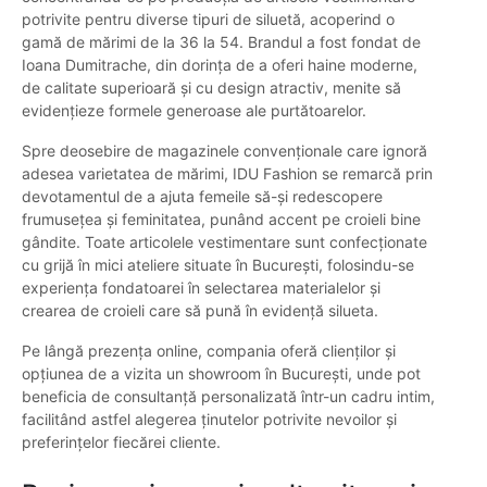
potrivite pentru diverse tipuri de siluetă, acoperind o
gamă de mărimi de la 36 la 54. Brandul a fost fondat de
Ioana Dumitrache, din dorința de a oferi haine moderne,
de calitate superioară și cu design atractiv, menite să
evidențieze formele generoase ale purtătoarelor.
Spre deosebire de magazinele convenționale care ignoră
adesea varietatea de mărimi, IDU Fashion se remarcă prin
devotamentul de a ajuta femeile să-și redescopere
frumusețea și feminitatea, punând accent pe croieli bine
gândite. Toate articolele vestimentare sunt confecționate
cu grijă în mici ateliere situate în București, folosindu-se
experiența fondatoarei în selectarea materialelor și
crearea de croieli care să pună în evidență silueta.
Pe lângă prezența online, compania oferă clienților și
opțiunea de a vizita un showroom în București, unde pot
beneficia de consultanță personalizată într-un cadru intim,
facilitând astfel alegerea ținutelor potrivite nevoilor și
preferințelor fiecărei cliente.