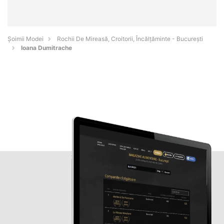
Șoimii Modei
Rochii De Mireasă, Croitorii, Încălțăminte - Bucureşti
Ioana Dumitrache