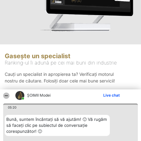
Gasește un specialist
Ranking-ul îi adună pe cei mai buni din industrie
Cauți un specialist in apropierea ta? Verificați motorul
nostru de căutare. Folosiți doar cele mai bune servicii!
ȘOIMII Modei
Live chat
Căutare
05:20
Bună, suntem încântați să vă ajutăm! 🙂 Vă rugăm
să faceți clic pe subiectul de conversație
corespunzător! 🙂