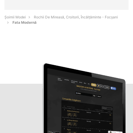
Șoimii Modei
Rochii De Mireasă, Croitorii, Încălțăminte - Focşani
Fata Modernă