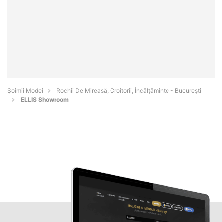
Șoimii Modei
Rochii De Mireasă, Croitorii, Încălțăminte - Bucureşti
ELLIS Showroom