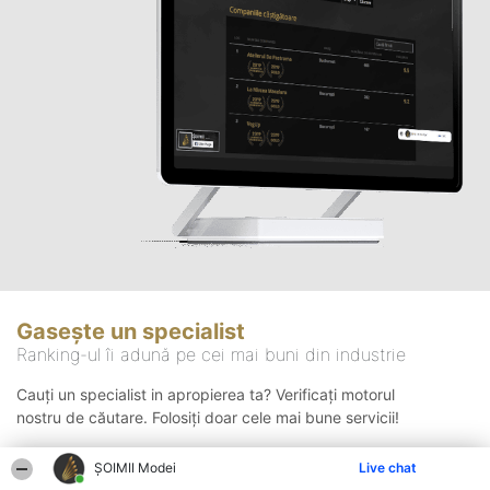
Gasește un specialist
Ranking-ul îi adună pe cei mai buni din industrie
Cauți un specialist in apropierea ta? Verificați motorul
nostru de căutare. Folosiți doar cele mai bune servicii!
ȘOIMII Modei
Live chat
Căutare