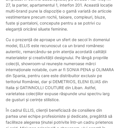
27, la parter, apartamentul 1, interfon 201. Această locație
multi-brand pune la dispoziție o gamă variată de articole
vestimentare precum rochii, taioare, compleuri, bluze,
fuste și pantaloni, concepute pentru a se potrivi cu
eleganță oricărei siluete feminine.
Cu o prezență de aproape un sfert de secol în domeniul
modei, ELLIS este recunoscut ca un brand românesc
autentic, remarcându-se prin atenția acordată calității
materialelor și creativității designului. Pe lângă propriile
colecții, showroom-ul reunește numeroase mărci
internaționale notabile, cum ar fi SONIA PENA și OLIMARA
din Spania, pentru care este distribuitor exclusiv pe
teritoriul României, dar și DEMETRIOS, ELENI ELIAS din
Italia și GATINNOLLI COUTURE din Liban. Astfel,
varietatea colecțiilor expuse răspunde unui spectru larg
de gusturi și cerințe stilistice.
În cadrul ELLIS, clienții beneficiază de consiliere din
partea unei echipe profesioniste și dedicate, pregătită să
faciliteze alegerea ținutei potrivite într-un cadru prietenos