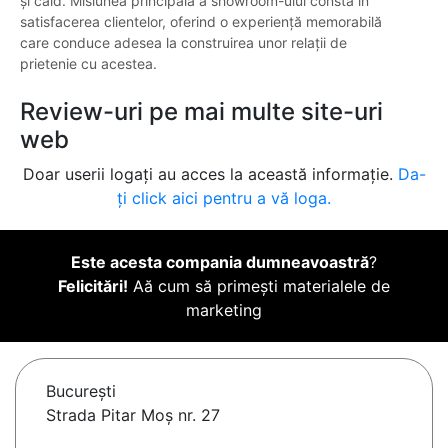
și cald. Misiunea principală a showroom-ului constă în
satisfacerea clientelor, oferind o experiență memorabilă
care conduce adesea la construirea unor relații de
prietenie cu acestea.
Review-uri pe mai multe site-uri
web
Doar userii logați au acces la această informație.
Da-
ți click aici pentru a vă loga.
Este acesta compania dumneavoastră
?
Felicitări!
Aă cum să primești materialele de
marketing
Bucureşti
Strada Pitar Moș nr. 27