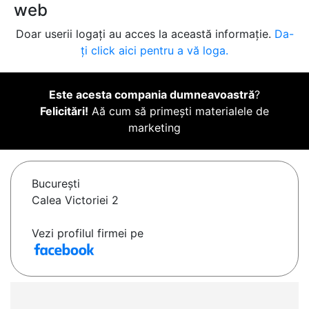
web
Doar userii logați au acces la această informație.
Da-
ți click aici pentru a vă loga.
Este acesta compania dumneavoastră
?
Felicitări!
Aă cum să primești materialele de
marketing
Bucureşti
Calea Victoriei 2
Vezi profilul firmei pe