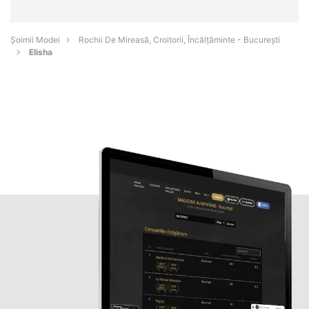
Șoimii Modei
Rochii De Mireasă, Croitorii, Încălțăminte - Bucureşti
Elisha