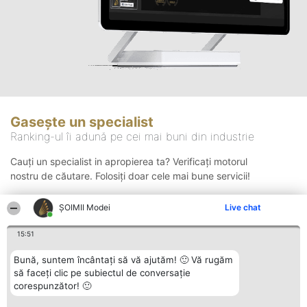
Gasește un specialist
Ranking-ul îi adună pe cei mai buni din industrie
Cauți un specialist in apropierea ta? Verificați motorul
nostru de căutare. Folosiți doar cele mai bune servicii!
ȘOIMII Modei
Live chat
Căutare
15:51
Bună, suntem încântați să vă ajutăm! 🙂 Vă rugăm
să faceți clic pe subiectul de conversație
corespunzător! 🙂