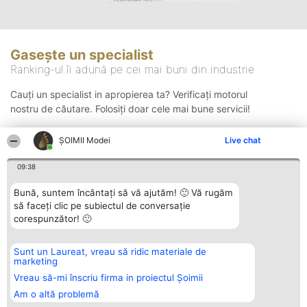
Gasește un specialist
Ranking-ul îi adună pe cei mai buni din industrie
Cauți un specialist in apropierea ta? Verificați motorul
nostru de căutare. Folosiți doar cele mai bune servicii!
ȘOIMII Modei
Live chat
Căutare
09:38
Bună, suntem încântați să vă ajutăm! 🙂 Vă rugăm
să faceți clic pe subiectul de conversație
corespunzător! 🙂
Sunt un Laureat, vreau să ridic materiale de
Organizator Ranking
Plebiscyt
Contact
marketing
BRIGHT SOLUTIONS BR SRL
Câștigătorii
Contact
Aleea Timisul De Sus 2 Bl. A30
Lista Tuturor
Vreau să-mi înscriu firma in proiectul Șoimii
Sc. A Et. 4 Ap. 13 Cod 061952
Laureaților
Am o altă problemă
București
Reguli
CUI 36737675
Statut