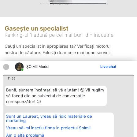
Gasește un specialist
Ranking-ul îi adună pe cei mai buni din industrie
Cauți un specialist in apropierea ta? Verificați motorul
nostru de căutare. Folosiți doar cele mai bune servicii!
ȘOIMII Modei
Live chat
Căutare
11:55
Bună, suntem încântați să vă ajutăm! 🙂 Vă rugăm
să faceți clic pe subiectul de conversație
corespunzător! 🙂
Sunt un Laureat, vreau să ridic materiale de
Organizator Ranking
Plebiscyt
Contact
marketing
BRIGHT SOLUTIONS BR SRL
Câștigătorii
Contact
Aleea Timisul De Sus 2 Bl. A30
Lista Tuturor
Vreau să-mi înscriu firma in proiectul Șoimii
Sc. A Et. 4 Ap. 13 Cod 061952
Laureaților
Am o altă problemă
București
Reguli