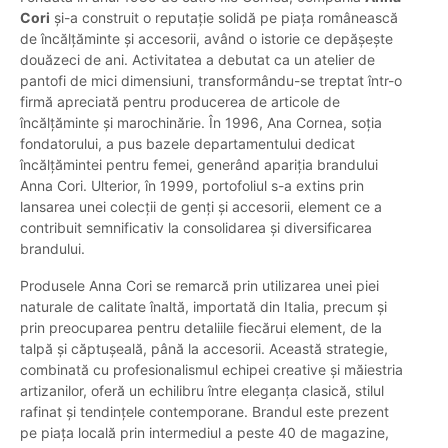
Cori
și-a construit o reputație solidă pe piața românească
de încălțăminte și accesorii, având o istorie ce depășește
douăzeci de ani. Activitatea a debutat ca un atelier de
pantofi de mici dimensiuni, transformându-se treptat într-o
firmă apreciată pentru producerea de articole de
încălțăminte și marochinărie. În 1996, Ana Cornea, soția
fondatorului, a pus bazele departamentului dedicat
încălțămintei pentru femei, generând apariția brandului
Anna Cori. Ulterior, în 1999, portofoliul s-a extins prin
lansarea unei colecții de genți și accesorii, element ce a
contribuit semnificativ la consolidarea și diversificarea
brandului.
Produsele Anna Cori se remarcă prin utilizarea unei piei
naturale de calitate înaltă, importată din Italia, precum și
prin preocuparea pentru detaliile fiecărui element, de la
talpă și căptușeală, până la accesorii. Această strategie,
combinată cu profesionalismul echipei creative și măiestria
artizanilor, oferă un echilibru între eleganța clasică, stilul
rafinat și tendințele contemporane. Brandul este prezent
pe piața locală prin intermediul a peste 40 de magazine,