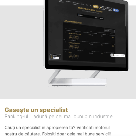
Gasește un specialist
Ranking-ul îi adună pe cei mai buni din industrie
Cauți un specialist in apropierea ta? Verificați motorul
nostru de căutare. Folosiți doar cele mai bune servicii!