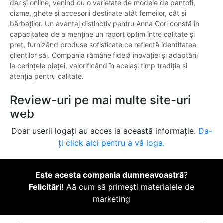
dar și online, venind cu o varietate de modele de pantofi,
cizme, ghete și accesorii destinate atât femeilor, cât și
bărbaților. Un avantaj distinctiv pentru Anna Cori constă în
capacitatea de a menține un raport optim între calitate și
preț, furnizând produse sofisticate ce reflectă identitatea
clienților săi. Compania rămâne fidelă inovației și adaptării
la cerințele pieței, valorificând în același timp tradiția și
atenția pentru calitate.
Review-uri pe mai multe site-uri
web
Doar userii logați au acces la această informație.
Da-
ți click aici pentru a vă loga.
Este acesta compania dumneavoastră
?
Felicitări!
Aă cum să primești materialele de
marketing