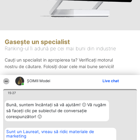
Gasește un specialist
Ranking-ul îi adună pe cei mai buni din industrie
Cauți un specialist in apropierea ta? Verificați motorul
nostru de căutare. Folosiți doar cele mai bune servicii!
ȘOIMII Modei
Live chat
Căutare
15:27
Bună, suntem încântați să vă ajutăm! 🙂 Vă rugăm
să faceți clic pe subiectul de conversație
corespunzător! 🙂
Sunt un Laureat, vreau să ridic materiale de
Organizator Ranking
Plebiscyt
Contact
marketing
BRIGHT SOLUTIONS BR SRL
Câștigătorii
Contact