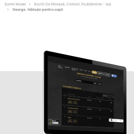
Șoimii Modei
Rochii De Mireasă, Croitorii, Încălțăminte - Iaşi
George. Hăinuțe pentru copii