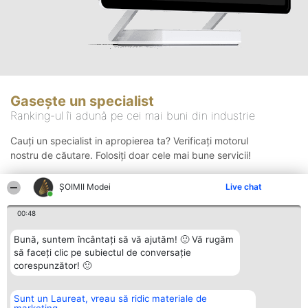
Gasește un specialist
Ranking-ul îi adună pe cei mai buni din industrie
Cauți un specialist in apropierea ta? Verificați motorul
nostru de căutare. Folosiți doar cele mai bune servicii!
ȘOIMII Modei
Live chat
Căutare
00:48
Bună, suntem încântați să vă ajutăm! 🙂 Vă rugăm
să faceți clic pe subiectul de conversație
corespunzător! 🙂
Sunt un Laureat, vreau să ridic materiale de
Organizator Ranking
Plebiscyt
Contact