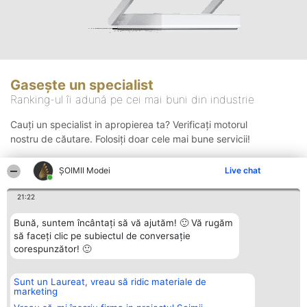
Gasește un specialist
Ranking-ul îi adună pe cei mai buni din industrie
Cauți un specialist in apropierea ta? Verificați motorul
nostru de căutare. Folosiți doar cele mai bune servicii!
ȘOIMII Modei
Live chat
Căutare
21:22
Bună, suntem încântați să vă ajutăm! 🙂 Vă rugăm
să faceți clic pe subiectul de conversație
corespunzător! 🙂
Sunt un Laureat, vreau să ridic materiale de
Organizator Ranking
Plebiscyt
Contact
marketing
BRIGHT SOLUTIONS BR SRL
Câștigătorii
Contact
Aleea Timisul De Sus 2 Bl. A30
Lista Tuturor