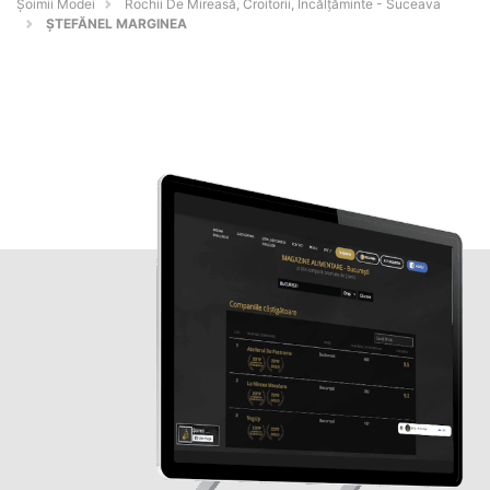
Șoimii Modei
Rochii De Mireasă, Croitorii, Încălțăminte - Suceava
ȘTEFĂNEL MARGINEA