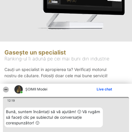
Gasește un specialist
Ranking-ul îi adună pe cei mai buni din industrie
Cauți un specialist in apropierea ta? Verificați motorul
nostru de căutare. Folosiți doar cele mai bune servicii!
ȘOIMII Modei
Live chat
Căutare
12:19
Bună, suntem încântați să vă ajutăm! 🙂 Vă rugăm
să faceți clic pe subiectul de conversație
corespunzător! 🙂