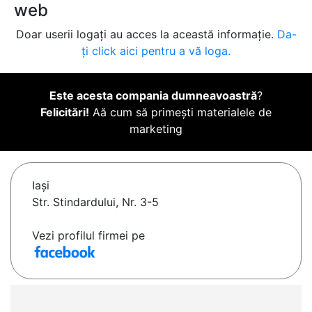
web
Doar userii logați au acces la această informație.
Da-
ți click aici pentru a vă loga.
Este acesta compania dumneavoastră
?
Felicitări!
Aă cum să primești materialele de
marketing
Iaşi
Str. Stindardului, Nr. 3-5
Vezi profilul firmei pe