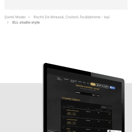
Șoimii Modei
Rochii De Mireasă, Croitorii, Încălțăminte - Iaşi
ELL studio style