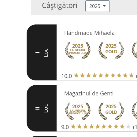
Câștigători
2025
Handmade Mihaela
Loc
I
10.0
Magazinul de Genti
Loc
II
9.0
(