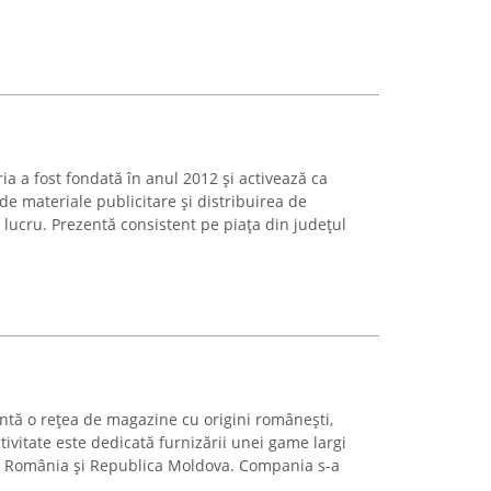
 a fost fondată în anul 2012 și activează ca
de materiale publicitare și distribuirea de
lucru. Prezentă consistent pe piața din județul
intă o rețea de magazine cu origini românești,
tivitate este dedicată furnizării unei game largi
n România și Republica Moldova. Compania s-a