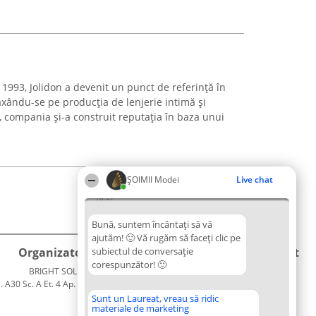
1993, Jolidon a devenit un punct de referință în
xându-se pe producția de lenjerie intimă și
, compania și-a construit reputația în baza unui
ȘOIMII Modei
Live chat
18:47
Bună, suntem încântați să vă
ajutăm! 🙂 Vă rugăm să faceți clic pe
Organizator Ranking
subiectul de conversație
Plebiscyt
Contact
corespunzător! 🙂
BRIGHT SOLUTIONS BR SRL
Câștigătorii
Contact
. A30 Sc. A Et. 4 Ap. 13 Cod 061952
Lista
București
Tuturor
Sunt un Laureat, vreau să ridic
materiale de marketing
CUI 36737675
Laureaților