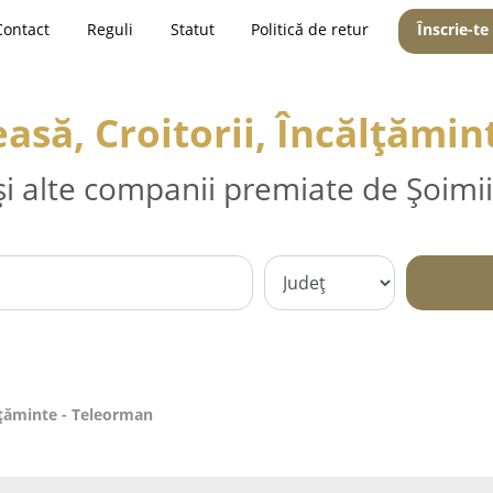
Contact
Reguli
Statut
Politică de retur
Înscrie-te
asă, Croitorii, Încălțămi
și alte companii premiate de Șoimii
ălțăminte - Teleorman