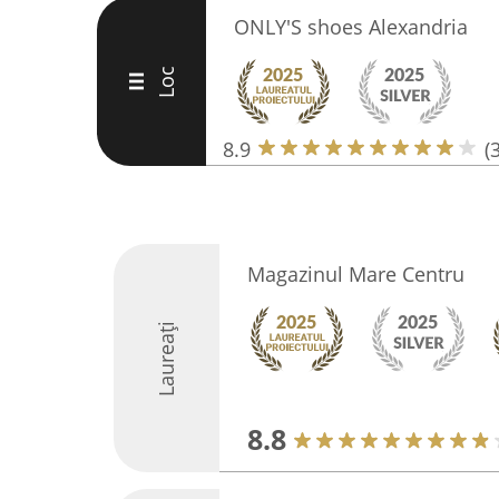
ONLY'S shoes Alexandria
Loc
III
8.9
(
Magazinul Mare Centru
Laureați
8.8