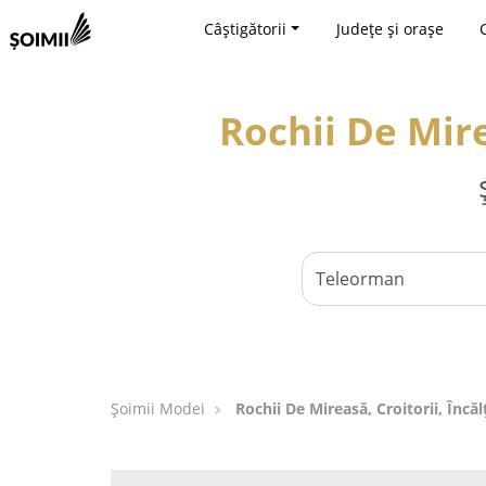
Câștigătorii
Județe și orașe
Rochii De Mire
Șoimii Modei
Rochii De Mireasă, Croitorii, Înc