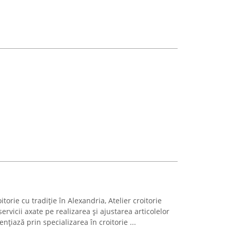
torie cu tradiție în Alexandria, Atelier croitorie
ervicii axate pe realizarea și ajustarea articolelor
nțiază prin specializarea în croitorie ...