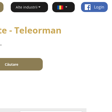
Login
Alte industrii
nte - Teleorman
.
Căutare