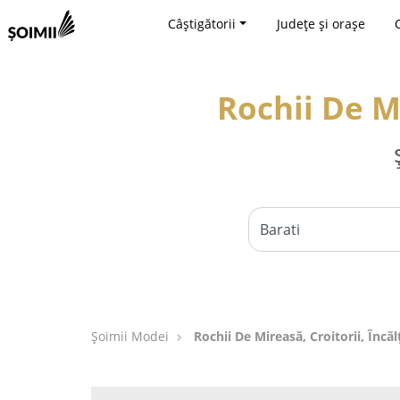
Câștigătorii
Județe și orașe
Rochii De Mi
Șoimii Modei
Rochii De Mireasă, Croitorii, Încă