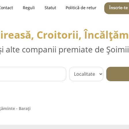
Contact
Reguli
Statut
Politică de retur
Înscrie-te
reasă, Croitorii, Încălțăm
și alte companii premiate de Șoimii
lțăminte - Baraţi