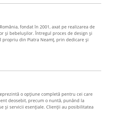
România, fondat în 2001, axat pe realizarea de
or și bebelușilor. Întregul proces de design și
l propriu din Piatra Neamț, prin dedicare și
eprezintă o opțiune completă pentru cei care
ent deosebit, precum o nuntă, punând la
 și servicii esențiale. Clienții au posibilitatea