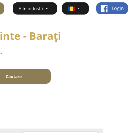
Login
Alte industrii
inte - Baraţi
.
Căutare