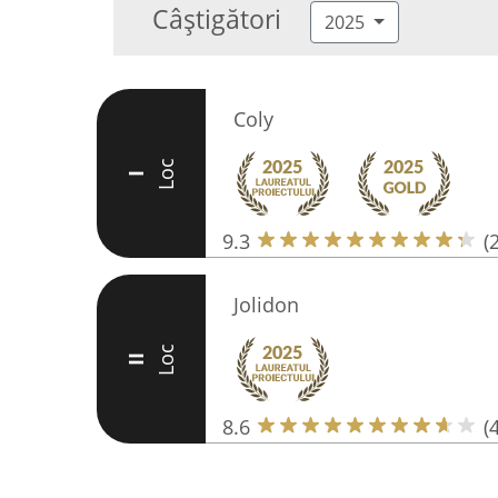
Câștigători
2025
Coly
Loc
I
9.3
(
Jolidon
Loc
II
8.6
(