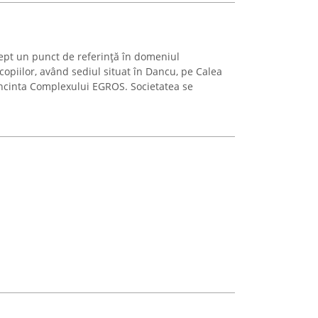
ept un punct de referință în domeniul
opiilor, având sediul situat în Dancu, pe Calea
 incinta Complexului EGROS. Societatea se