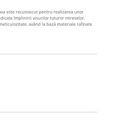
ava este recunoscut pentru realizarea unor
icate împlinirii visurilor tuturor mireselor.
 meticulozitate, având la bază materiale rafinate