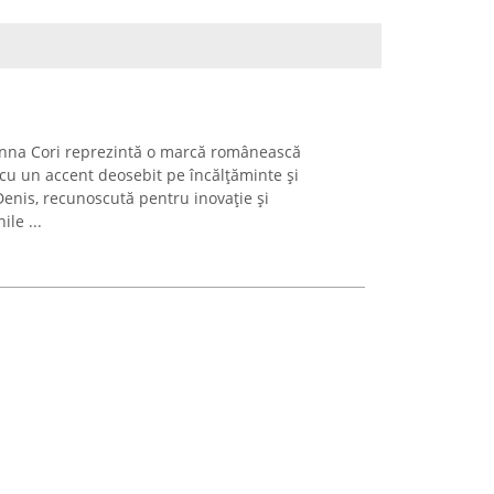
Anna Cori reprezintă o marcă românească
 cu un accent deosebit pe încălțăminte și
i Denis, recunoscută pentru inovație și
le ...