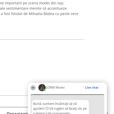
me important pe scena modei din Iași,
sale vestimentare menite să accentueze
l a fost fondat de Mihaela Bodea cu peste zece
ȘOIMII Modei
Live chat
20:24
Bună, suntem încântați să vă
ajutăm! 🙂 Vă rugăm să faceți clic pe
Organizator Ranking
subiectul de conversație
Plebiscyt
Contact