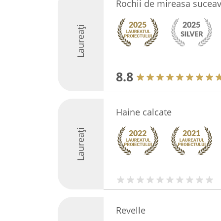
Rochii de mireasa sucea
Laureați
8.8
Haine calcate
Laureați
Revelle